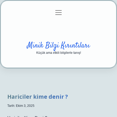
menüyü
Anasayfa
Gizlilik Politikası
Yasal Uyarı
aç
Hakkımızda
Minik Bilgi Kırıntıları
Küçük ama etkili bilgilerle tanış!
Hariciler kime denir ?
Tarih: Ekim 3, 2025