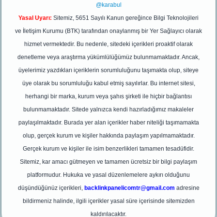
@karabul
Yasal Uyarı:
Sitemiz, 5651 Sayılı Kanun gereğince Bilgi Teknolojileri
ve İletişim Kurumu (BTK) tarafından onaylanmış bir Yer Sağlayıcı olarak
hizmet vermektedir. Bu nedenle, sitedeki içerikleri proaktif olarak
denetleme veya araştırma yükümlülüğümüz bulunmamaktadır. Ancak,
üyelerimiz yazdıkları içeriklerin sorumluluğunu taşımakta olup, siteye
üye olarak bu sorumluluğu kabul etmiş sayılırlar. Bu internet sitesi,
herhangi bir marka, kurum veya şahıs şirketi ile hiçbir bağlantısı
bulunmamaktadır. Sitede yalnızca kendi hazırladığımız makaleler
paylaşılmaktadır. Burada yer alan içerikler haber niteliği taşımamakta
olup, gerçek kurum ve kişiler hakkında paylaşım yapılmamaktadır.
Gerçek kurum ve kişiler ile isim benzerlikleri tamamen tesadüfidir.
Sitemiz, kar amacı gütmeyen ve tamamen ücretsiz bir bilgi paylaşım
platformudur. Hukuka ve yasal düzenlemelere aykırı olduğunu
düşündüğünüz içerikleri,
backlinkpanelicomtr@gmail.com
adresine
bildirmeniz halinde, ilgili içerikler yasal süre içerisinde sitemizden
kaldırılacaktır.