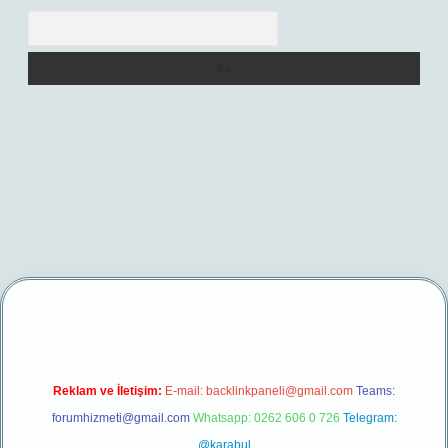
Arama
et/
betexper yeni giriş
Reklam ve İletişim:
E-mail:
backlinkpaneli@gmail.com
Teams:
forumhizmeti@gmail.com
Whatsapp: 0262 606 0 726
Telegram:
@karabul