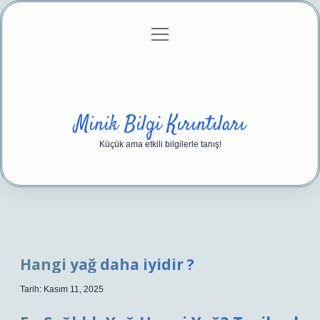
menüyü
Anasayfa
Gizlilik Politikası
Yasal Uyarı
aç
Hakkımızda
Minik Bilgi Kırıntıları
Küçük ama etkili bilgilerle tanış!
Hangi yağ daha iyidir ?
Tarih: Kasım 11, 2025