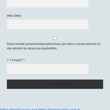
Web Sitesi
Daha sonraki yorumlarımda kullanılması için adım, e-posta adresim ve
site adresim bu tarayıcıya kaydedilsin.
7 + 8 kaçtır?
*
https://mediazone.net
https://istetasarim.com.tr