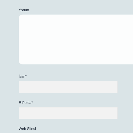
Yorum
İsim*
E-Posta*
Web Sitesi