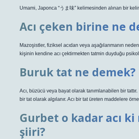
Umami, Japonca “うま味” kelimesinden alınan bir kelimed
Acı çeken birine ne d
Mazoşistler, fiziksel acıdan veya aşağılanmanın neden 
kişinin kendine acı çektirmekten tatmin duyduğu psikolo
Buruk tat ne demek?
Acı, büzücü veya bayat olarak tanımlanabilen bir tattı
bir tat olarak algılanır. Acı bir tat üreten maddelere örn
Gurbet o kadar acı ki
şiiri?