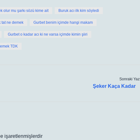
k olur mu şarkı sözü kime ait
Buruk acı ilk kim söyledi
 tat ne demek
Gurbet benim içimde hangi makam
Gurbet o kadar acı ki ne varsa içimde kimin şiiri
demek TDK
Sonraki Yaz
Şeker Kaça Kadar
le işaretlenmişlerdir