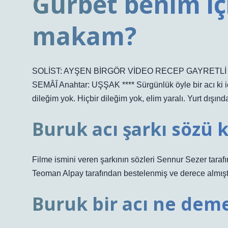
Gurbet benim i
makam?
SOLİST: AYŞEN BİRGÖR VİDEO RECEP GAYRETLİ 
SEMÂÎ Anahtar: UŞŞAK **** Sürgünlük öyle bir acı ki i
dileğim yok. Hiçbir dileğim yok, elim yaralı. Yurt dışın
Buruk acı şarkı sözü 
Filme ismini veren şarkının sözleri Sennur Sezer tarafı
Teoman Alpay tarafından bestelenmiş ve derece almıştı
Buruk bir acı ne dem