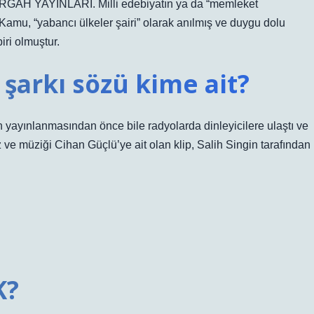
DERGAH YAYINLARI. Milli edebiyatın ya da “memleket
Kamu, “yabancı ülkeler şairi” olarak anılmış ve duygu dolu
biri olmuştur.
şarkı sözü kime ait?
yınlanmasından önce bile radyolarda dinleyicilere ulaştı ve
öz ve müziği Cihan Güçlü’ye ait olan klip, Salih Singin tarafından
K?