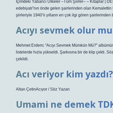
İçimdeki Yabancı Ülkeler –Tüm Şiirler– – Kitaplar | 
edebiyatı”nın önde gelen şairlerinden olan Kemalettin 
şiirleriyle 1940’lı yılların en çok ilgi gören şairlerinden 
Acıyı sevmek olur mu 
Mehmet Erdem; “Acıyı Sevmek Mümkün Mü?” albümün ya
listelerde hızla yükseldi. Şarkısına bir de klip çekti. S
çekildi.
Acı veriyor kim yazdı?
Altan ÇetinAcıyor / Söz Yazarı
Umami ne demek TD