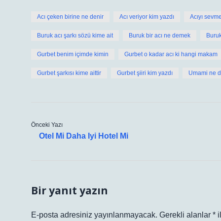
Acı çeken birine ne denir
Acı veriyor kim yazdı
Acıyı sevme
Buruk acı şarkı sözü kime ait
Buruk bir acı ne demek
Buruk
Gurbet benim içimde kimin
Gurbet o kadar acı ki hangi makam
Gurbet şarkısı kime aittir
Gurbet şiiri kim yazdı
Umami ne 
Önceki Yazı
Otel Mi Daha Iyi Hotel Mi
Bir yanıt yazın
E-posta adresiniz yayınlanmayacak.
Gerekli alanlar
*
i