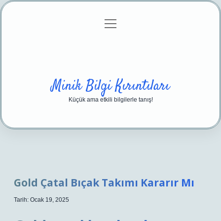
menüyü
Anasayfa
Gizlilik Politikası
Yasal Uyarı
aç
Hakkımızda
Minik Bilgi Kırıntıları
Küçük ama etkili bilgilerle tanış!
Gold Çatal Bıçak Takımı Kararır Mı
Tarih: Ocak 19, 2025