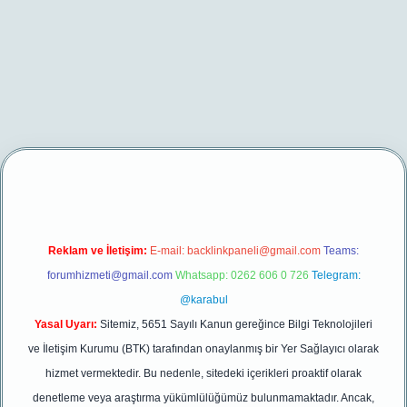
betexper yeni giriş
Reklam ve İletişim:
E-mail:
backlinkpaneli@gmail.com
Teams:
forumhizmeti@gmail.com
Whatsapp: 0262 606 0 726
Telegram:
@karabul
Yasal Uyarı:
Sitemiz, 5651 Sayılı Kanun gereğince Bilgi Teknolojileri
ve İletişim Kurumu (BTK) tarafından onaylanmış bir Yer Sağlayıcı olarak
hizmet vermektedir. Bu nedenle, sitedeki içerikleri proaktif olarak
denetleme veya araştırma yükümlülüğümüz bulunmamaktadır. Ancak,