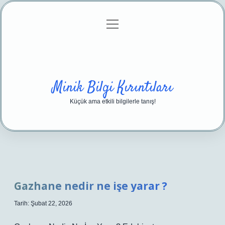
menüyü
Anasayfa
Gizlilik Politikası
Yasal Uyarı
aç
Hakkımızda
Minik Bilgi Kırıntıları
Küçük ama etkili bilgilerle tanış!
Gazhane nedir ne işe yarar ?
Tarih: Şubat 22, 2026