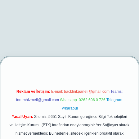
/
betexper yeni giriş
Reklam ve İletişim:
E-mail:
backlinkpaneli@gmail.com
Teams:
forumhizmeti@gmail.com
Whatsapp: 0262 606 0 726
Telegram:
@karabul
Yasal Uyarı:
Sitemiz, 5651 Sayılı Kanun gereğince Bilgi Teknolojileri
ve İletişim Kurumu (BTK) tarafından onaylanmış bir Yer Sağlayıcı olarak
hizmet vermektedir. Bu nedenle, sitedeki içerikleri proaktif olarak