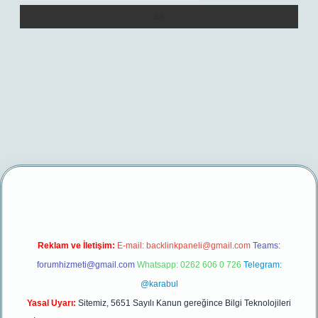
.net/
betexper yeni giriş
Reklam ve İletişim:
E-mail:
backlinkpaneli@gmail.com
Teams:
forumhizmeti@gmail.com
Whatsapp: 0262 606 0 726
Telegram:
@karabul
Yasal Uyarı:
Sitemiz, 5651 Sayılı Kanun gereğince Bilgi Teknolojileri