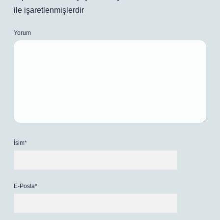
ile işaretlenmişlerdir
Yorum
İsim*
E-Posta*