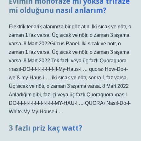
Evimin monofaze mi yoksa trifaze
mi olduğunu nasıl anlarım?
Elektrik tedarik alanınıza bir göz atın. İki sıcak ve nötr, o
zaman 1 faz varsa. Üç sıcak ve nötr, o zaman 3 aşama
varsa. 8 Mart 2022Gücus Panel. İki sıcak ve nötr, o
zaman 1 faz varsa. Üç sıcak ve nötr, o zaman 3 aşama
varsa. 8 Mart 2022 Tek fazlı veya üç fazlı Quoraquora
›nasıl-DO-I-I-I-I-I-I-I-I-II-My-Haus-i … quora› How-Do-i-
weiß-my-Haus-i … iki sıcak ve nötr, sonra 1 faz varsa.
Üç sıcak ve nötr, o zaman 3 aşama varsa. 8 Mart 2022
Anladığım gibi, faz içi veya üç fazlı Quoraquora ›nasıl-
DO-I-I-I-I-I-I-I-I-I-I-I-I-I-MY-HAU-I … QUORA› Nasıl-Do-I-
White-My-My-House-i …
3 fazlı priz kaç watt?