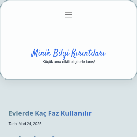
menüyü
Anasayfa
Gizlilik Politikası
Yasal Uyarı
aç
Hakkımızda
Minik Bilgi Kırıntıları
Küçük ama etkili bilgilerle tanış!
Evlerde Kaç Faz Kullanılır
Tarih: Mart 24, 2025