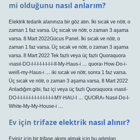
mi olduğunu nasıl anlarım?
Elektrik tedarik alanınıza bir göz atın. İki sıcak ve nötr, o
zaman 1 faz varsa. Üç sıcak ve nötr, o zaman 3 aşama
varsa. 8 Mart 2022Gücus Panel. İki sıcak ve nötr, o
zaman 1 faz varsa. Üç sıcak ve nötr, o zaman 3 aşama
varsa. 8 Mart 2022 Tek fazlı veya üç fazlı Quoraquora
›nasıl-DO-I-I-I-I-I-I-I-I-II-My-Haus-i … quora› How-Do-i-
weiß-my-Haus-i … iki sıcak ve nötr, sonra 1 faz varsa.
Üç sıcak ve nötr, o zaman 3 aşama varsa. 8 Mart 2022
Anladığım gibi, faz içi veya üç fazlı Quoraquora ›nasıl-
DO-I-I-I-I-I-I-I-I-I-I-I-I-I-MY-HAU-I … QUORA› Nasıl-Do-I-
White-My-My-House-i …
Ev için trifaze elektrik nasıl alınır?
Eviniz için bir trifase akımı almak için bu adımları