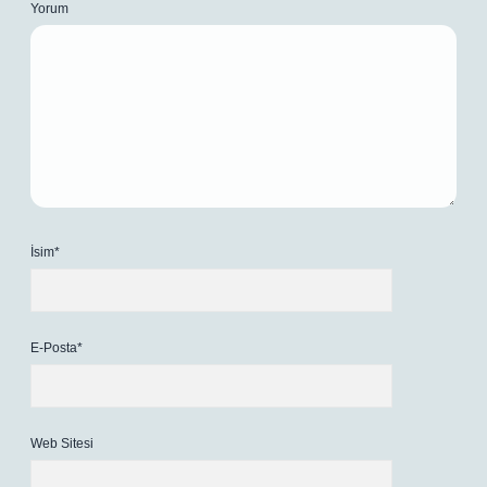
Yorum
İsim*
E-Posta*
Web Sitesi