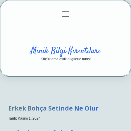
menüyü
Anasayfa
Gizlilik Politikası
Yasal Uyarı
aç
Hakkımızda
Minik Bilgi Kırıntıları
Küçük ama etkili bilgilerle tanış!
Erkek Bohça Setinde Ne Olur
Tarih: Kasım 1, 2024