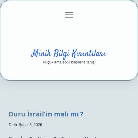
menüyü
Anasayfa
Gizlilik Politikası
Yasal Uyarı
aç
Hakkımızda
Minik Bilgi Kırıntıları
Küçük ama etkili bilgilerle tanış!
Duru İsrail’in malı mı ?
Tarih: Şubat 3, 2026