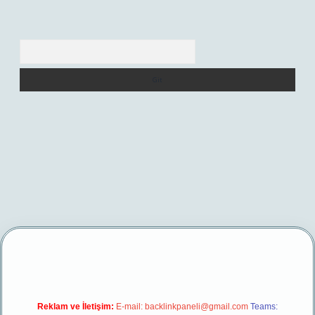
Arama
exper yeni giriş
Reklam ve İletişim:
E-mail:
backlinkpaneli@gmail.com
Teams: