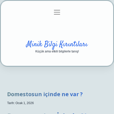
menüyü
Anasayfa
Gizlilik Politikası
Yasal Uyarı
aç
Hakkımızda
Minik Bilgi Kırıntıları
Küçük ama etkili bilgilerle tanış!
Domestosun içinde ne var ?
Tarih: Ocak 1, 2026