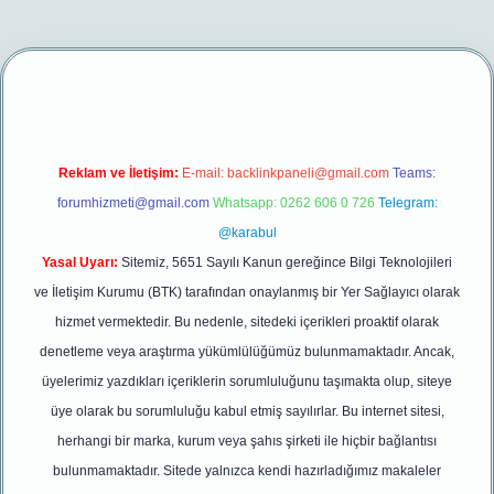
.net/
betexper yeni giriş
Reklam ve İletişim:
E-mail:
backlinkpaneli@gmail.com
Teams:
forumhizmeti@gmail.com
Whatsapp: 0262 606 0 726
Telegram:
@karabul
Yasal Uyarı:
Sitemiz, 5651 Sayılı Kanun gereğince Bilgi Teknolojileri
ve İletişim Kurumu (BTK) tarafından onaylanmış bir Yer Sağlayıcı olarak
hizmet vermektedir. Bu nedenle, sitedeki içerikleri proaktif olarak
denetleme veya araştırma yükümlülüğümüz bulunmamaktadır. Ancak,
üyelerimiz yazdıkları içeriklerin sorumluluğunu taşımakta olup, siteye
üye olarak bu sorumluluğu kabul etmiş sayılırlar. Bu internet sitesi,
herhangi bir marka, kurum veya şahıs şirketi ile hiçbir bağlantısı
bulunmamaktadır. Sitede yalnızca kendi hazırladığımız makaleler