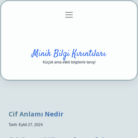
menüyü
Anasayfa
Gizlilik Politikası
Yasal Uyarı
aç
Hakkımızda
Minik Bilgi Kırıntıları
Küçük ama etkili bilgilerle tanış!
Cif Anlamı Nedir
Tarih: Eylül 27, 2024