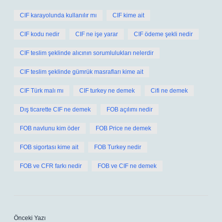
CIF karayolunda kullanılır mı
CIF kime ait
CIF kodu nedir
CIF ne işe yarar
CIF ödeme şekli nedir
CIF teslim şeklinde alıcının sorumlulukları nelerdir
CIF teslim şeklinde gümrük masrafları kime ait
CIF Türk malı mı
CIF turkey ne demek
Cifi ne demek
Dış ticarette CIF ne demek
FOB açılımı nedir
FOB navlunu kim öder
FOB Price ne demek
FOB sigortası kime ait
FOB Turkey nedir
FOB ve CFR farkı nedir
FOB ve CIF ne demek
Önceki Yazı