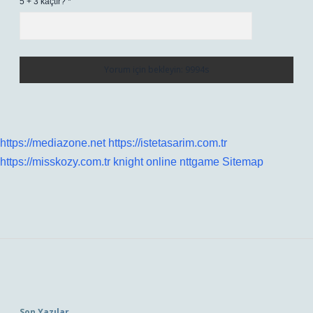
5 + 3 kaçtır?
*
https://mediazone.net
https://istetasarim.com.tr
https://misskozy.com.tr
knight online
nttgame
Sitemap
Sidebar
Son Yazılar