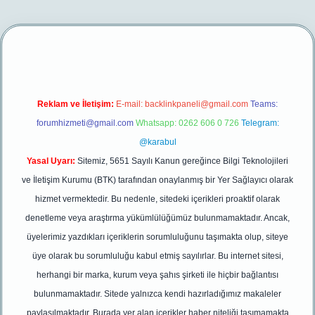
et/
betexper yeni giriş
Reklam ve İletişim:
E-mail:
backlinkpaneli@gmail.com
Teams:
forumhizmeti@gmail.com
Whatsapp: 0262 606 0 726
Telegram:
@karabul
Yasal Uyarı:
Sitemiz, 5651 Sayılı Kanun gereğince Bilgi Teknolojileri
ve İletişim Kurumu (BTK) tarafından onaylanmış bir Yer Sağlayıcı olarak
hizmet vermektedir. Bu nedenle, sitedeki içerikleri proaktif olarak
denetleme veya araştırma yükümlülüğümüz bulunmamaktadır. Ancak,
üyelerimiz yazdıkları içeriklerin sorumluluğunu taşımakta olup, siteye
üye olarak bu sorumluluğu kabul etmiş sayılırlar. Bu internet sitesi,
herhangi bir marka, kurum veya şahıs şirketi ile hiçbir bağlantısı
bulunmamaktadır. Sitede yalnızca kendi hazırladığımız makaleler
paylaşılmaktadır. Burada yer alan içerikler haber niteliği taşımamakta