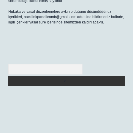
sorumluluğu kabul etmiş sayılırlar.
Hukuka ve yasal düzenlemelere aykırı olduğunu düşündüğünüz
içerikleri,
backlinkpanelicomtr@gmail.com
adresine bildirmeniz halinde,
ilgili içerikler yasal süre içerisinde sitemizden kaldırılacaktır.
Arama