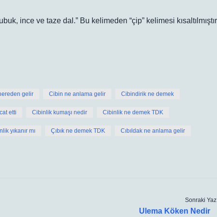
k: DLT’de (1992, I: 318; III: 337) “çıbık (قﺑﺟ)”: “çubuk, ince ve taze dal.” Bu kelimeden “çip” kelimesi kısaltılmıştır
nereden gelir
Cibin ne anlama gelir
Cibindirik ne demek
cat etti
Cibinlik kumaşı nedir
Cibinlik ne demek TDK
nlik yıkanır mı
Çıbık ne demek TDK
Cıbıldak ne anlama gelir
Sonraki Yaz
Ulema Köken Nedir