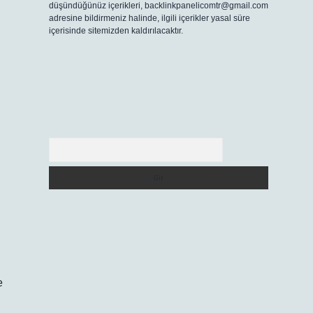
düşündüğünüz içerikleri,
backlinkpanelicomtr@gmail.com
adresine bildirmeniz halinde, ilgili içerikler yasal süre
içerisinde sitemizden kaldırılacaktır.
Arama
n
e