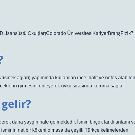
isansüstü Okul(lar)Colorado ÜniversitesiKariyerBranşFizik7
?
vrisinek ağları) yapımında kullanılan ince, hafif ve nefes alabile
böceklerin girmesini önleyerek uyku sırasında koruma sağlar.
gelir?
rek daha yaygın hale gelmektedir. İsmin birçok farklı anlamı v
isminin net bir kökeni olmasa da çeşitli Türkçe kelimelerden