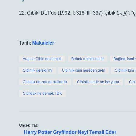
22. Çıbı
Tarih:
Makaleler
Arapca Cibin ne demek
Bebek cibinlik nedir
Buğlem ismi 
Cibinlik gerekli mi
Cibinlik ismi nereden gelir
Cibinlik kim i
Cibinlik ne zaman kullanılır
Cibinlik nedir ne işe yarar
Cibi
Cıbıldak ne demek TDK
Önceki Yazı
Harry Potter Gryffindor Neyi Temsil Eder