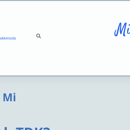
Mi
akkımızda
k Mi