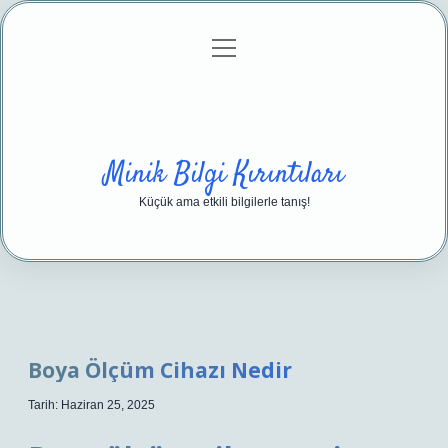
menüyü
Anasayfa
Gizlilik Politikası
Yasal Uyarı
aç
Hakkımızda
Minik Bilgi Kırıntıları
Küçük ama etkili bilgilerle tanış!
Boya Ölçüm Cihazı Nedir
Tarih: Haziran 25, 2025