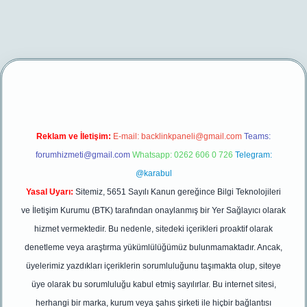
er yeni giriş
Reklam ve İletişim:
E-mail:
backlinkpaneli@gmail.com
Teams:
forumhizmeti@gmail.com
Whatsapp: 0262 606 0 726
Telegram:
@karabul
Yasal Uyarı:
Sitemiz, 5651 Sayılı Kanun gereğince Bilgi Teknolojileri
ve İletişim Kurumu (BTK) tarafından onaylanmış bir Yer Sağlayıcı olarak
hizmet vermektedir. Bu nedenle, sitedeki içerikleri proaktif olarak
denetleme veya araştırma yükümlülüğümüz bulunmamaktadır. Ancak,
üyelerimiz yazdıkları içeriklerin sorumluluğunu taşımakta olup, siteye
üye olarak bu sorumluluğu kabul etmiş sayılırlar. Bu internet sitesi,
herhangi bir marka, kurum veya şahıs şirketi ile hiçbir bağlantısı