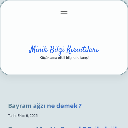
menüyü
Anasayfa
Gizlilik Politikası
Yasal Uyarı
aç
Hakkımızda
Minik Bilgi Kırıntıları
Küçük ama etkili bilgilerle tanış!
Bayram ağzı ne demek ?
Tarih: Ekim 6, 2025