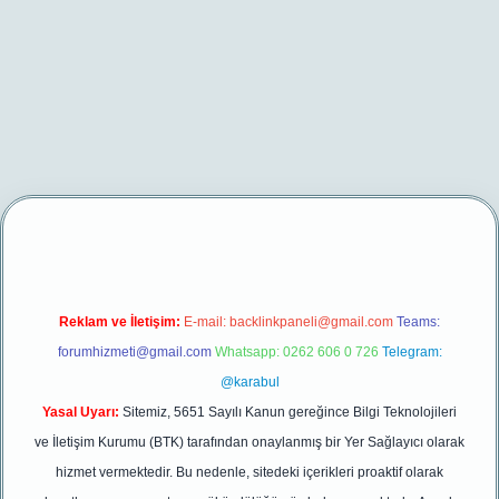
et/
betexper yeni giriş
Reklam ve İletişim:
E-mail:
backlinkpaneli@gmail.com
Teams:
forumhizmeti@gmail.com
Whatsapp: 0262 606 0 726
Telegram:
@karabul
Yasal Uyarı:
Sitemiz, 5651 Sayılı Kanun gereğince Bilgi Teknolojileri
ve İletişim Kurumu (BTK) tarafından onaylanmış bir Yer Sağlayıcı olarak
hizmet vermektedir. Bu nedenle, sitedeki içerikleri proaktif olarak