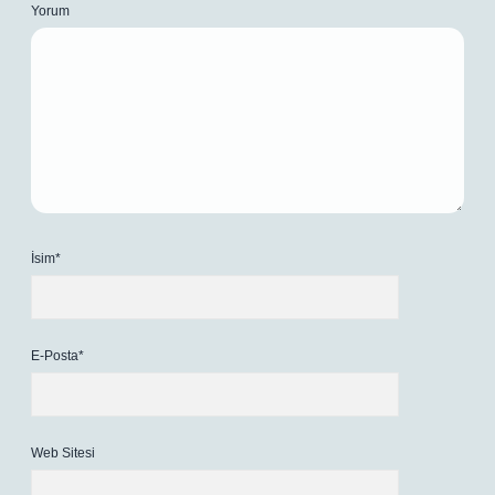
Yorum
İsim*
E-Posta*
Web Sitesi