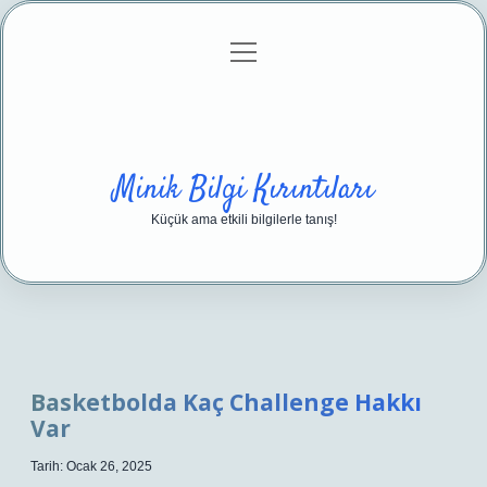
menüyü
Anasayfa
Gizlilik Politikası
Yasal Uyarı
aç
Hakkımızda
Minik Bilgi Kırıntıları
Küçük ama etkili bilgilerle tanış!
Basketbolda Kaç Challenge Hakkı
Var
Tarih: Ocak 26, 2025