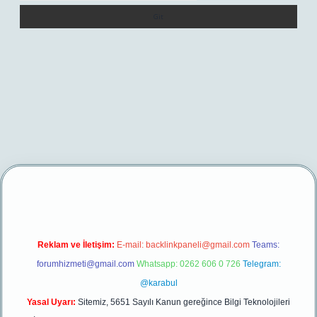
t/
betexper yeni giriş
Reklam ve İletişim:
E-mail:
backlinkpaneli@gmail.com
Teams:
forumhizmeti@gmail.com
Whatsapp: 0262 606 0 726
Telegram:
@karabul
Yasal Uyarı:
Sitemiz, 5651 Sayılı Kanun gereğince Bilgi Teknolojileri