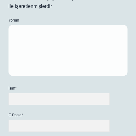
ile işaretlenmişlerdir
Yorum
İsim*
E-Posta*