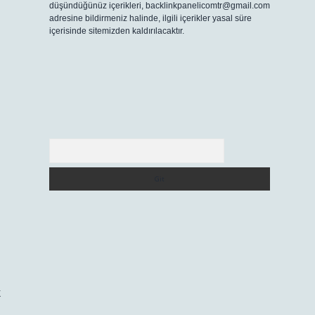
düşündüğünüz içerikleri,
backlinkpanelicomtr@gmail.com
adresine bildirmeniz halinde, ilgili içerikler yasal süre
içerisinde sitemizden kaldırılacaktır.
Arama
k