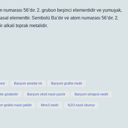
m numarası 56’dır. 2. grubun beşinci elementidir ve yumuşak,
asal elementtir. Sembolü Ba’dır ve atom numarası 56’dır. 2.
alkali toprak metalidir.
esi
Baryum ametal mi
Baryum grafisi nedir
le gösterilir
Baryum oksit nasıl yazılır
Baryum simgesi nedir
 grafisi nasıl çekilir
Mno3 nedir
N2O nasıl okunur