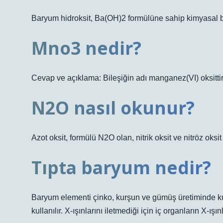
Baryum hidroksit, Ba(OH)2 formülüne sahip kimyasal bil
Mno3 nedir?
Cevap ve açıklama: Bileşiğin adı manganez(VI) oksittir
N2O nasıl okunur?
Azot oksit, formülü N2O olan, nitrik oksit ve nitröz oksi
Tıpta baryum nedir?
Baryum elementi çinko, kurşun ve gümüş üretiminde kulla
kullanılır. X-ışınlarını iletmediği için iç organların X-ış