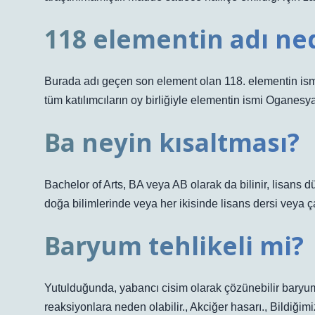
118 elementin adı ne
Burada adı geçen son element olan 118. elementin ism
tüm katılımcıların oy birliğiyle elementin ismi Oganesy
Ba neyin kısaltması?
Bachelor of Arts, BA veya AB olarak da bilinir, lisans d
doğa bilimlerinde veya her ikisinde lisans dersi veya ça
Baryum tehlikeli mi?
Yutulduğunda, yabancı cisim olarak çözünebilir baryum t
reaksiyonlara neden olabilir., Akciğer hasarı., Bildiğimi