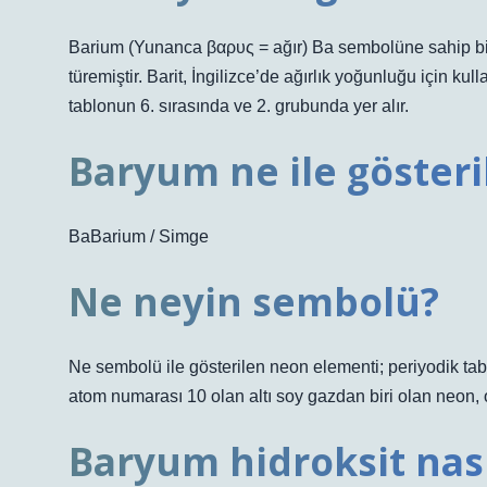
Barium (Yunanca βαρυς = ağır) Ba sembolüne sahip bir
türemiştir. Barit, İngilizce’de ağırlık yoğunluğu için ku
tablonun 6. sırasında ve 2. grubunda yer alır.
Baryum ne ile gösteril
BaBarium / Simge
Ne neyin sembolü?
Ne sembolü ile gösterilen neon elementi; periyodik tab
atom numarası 10 olan altı soy gazdan biri olan neon, 
Baryum hidroksit nasıl