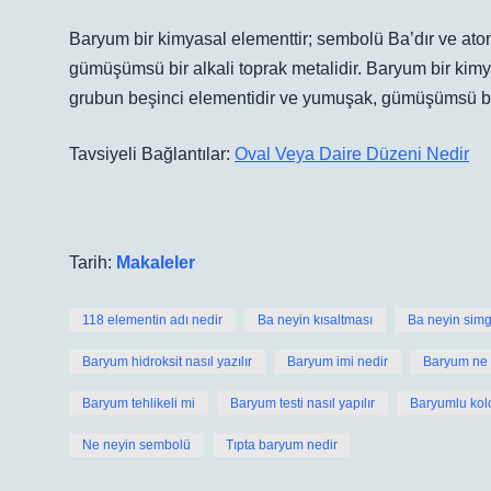
Baryum bir kimyasal elementtir; sembolü Ba’dır ve ato
gümüşümsü bir alkali toprak metalidir. Baryum bir kimy
grubun beşinci elementidir ve yumuşak, gümüşümsü bir 
Tavsiyeli Bağlantılar:
Oval Veya Daire Düzeni Nedir
Tarih:
Makaleler
118 elementin adı nedir
Ba neyin kısaltması
Ba neyin simg
Baryum hidroksit nasıl yazılır
Baryum imi nedir
Baryum ne i
Baryum tehlikeli mi
Baryum testi nasıl yapılır
Baryumlu kolon
Ne neyin sembolü
Tıpta baryum nedir