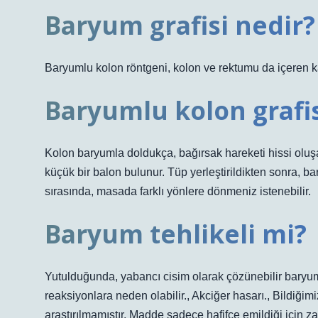
Baryum grafisi nedir?
Baryumlu kolon röntgeni, kolon ve rektumu da içeren k
Baryumlu kolon grafisi
Kolon baryumla doldukça, bağırsak hareketi hissi oluş
küçük bir balon bulunur. Tüp yerleştirildikten sonra, 
sırasında, masada farklı yönlere dönmeniz istenebilir.
Baryum tehlikeli mi?
Yutulduğunda, yabancı cisim olarak çözünebilir baryum t
reaksiyonlara neden olabilir., Akciğer hasarı., Bildiğimi
araştırılmamıştır. Madde sadece hafifçe emildiği için za