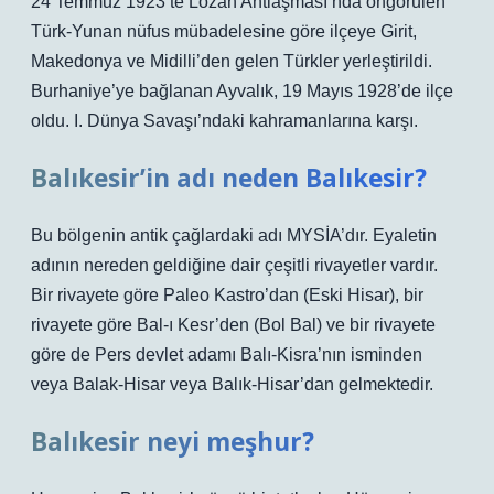
24 Temmuz 1923’te Lozan Antlaşması’nda öngörülen
Türk-Yunan nüfus mübadelesine göre ilçeye Girit,
Makedonya ve Midilli’den gelen Türkler yerleştirildi.
Burhaniye’ye bağlanan Ayvalık, 19 Mayıs 1928’de ilçe
oldu. I. Dünya Savaşı’ndaki kahramanlarına karşı.
Balıkesir’in adı neden Balıkesir?
Bu bölgenin antik çağlardaki adı MYSİA’dır. Eyaletin
adının nereden geldiğine dair çeşitli rivayetler vardır.
Bir rivayete göre Paleo Kastro’dan (Eski Hisar), bir
rivayete göre Bal-ı Kesr’den (Bol Bal) ve bir rivayete
göre de Pers devlet adamı Balı-Kisra’nın isminden
veya Balak-Hisar veya Balık-Hisar’dan gelmektedir.
Balıkesir neyi meşhur?