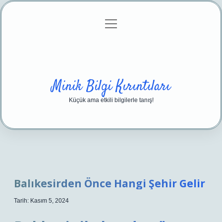
menüyü
Anasayfa
Gizlilik Politikası
Yasal Uyarı
aç
Hakkımızda
Minik Bilgi Kırıntıları
Küçük ama etkili bilgilerle tanış!
Balıkesirden Önce Hangi Şehir Gelir
Tarih: Kasım 5, 2024