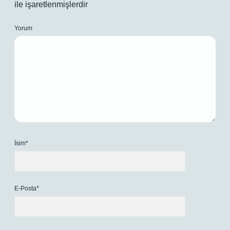
ile işaretlenmişlerdir
Yorum
İsim*
E-Posta*