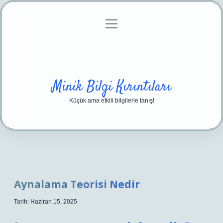
menüyü
Anasayfa
Gizlilik Politikası
Yasal Uyarı
aç
Hakkımızda
Minik Bilgi Kırıntıları
Küçük ama etkili bilgilerle tanış!
Aynalama Teorisi Nedir
Tarih: Haziran 15, 2025