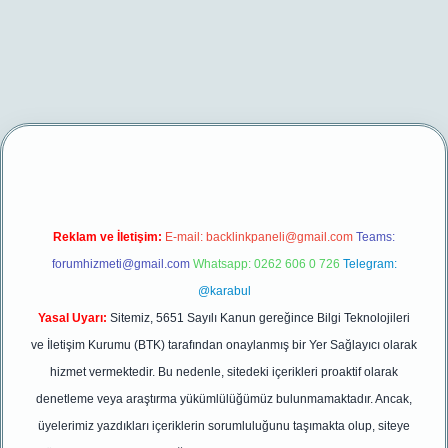
t/
betexper yeni giriş
Reklam ve İletişim:
E-mail:
backlinkpaneli@gmail.com
Teams:
forumhizmeti@gmail.com
Whatsapp: 0262 606 0 726
Telegram:
@karabul
Yasal Uyarı:
Sitemiz, 5651 Sayılı Kanun gereğince Bilgi Teknolojileri
ve İletişim Kurumu (BTK) tarafından onaylanmış bir Yer Sağlayıcı olarak
hizmet vermektedir. Bu nedenle, sitedeki içerikleri proaktif olarak
denetleme veya araştırma yükümlülüğümüz bulunmamaktadır. Ancak,
üyelerimiz yazdıkları içeriklerin sorumluluğunu taşımakta olup, siteye