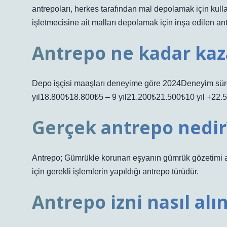
antrepoları, herkes tarafından mal depolamak için kulla
işletmecisine ait malları depolamak için inşa edilen ant
Antrepo ne kadar kaz
Depo işçisi maaşları deneyime göre 2024Deneyim sür
yıl18.800₺18.800₺5 – 9 yıl21.200₺21.500₺10 yıl +22.
Gerçek antrepo nedir
Antrepo; Gümrükle korunan eşyanın gümrük gözetimi altı
için gerekli işlemlerin yapıldığı antrepo türüdür.
Antrepo izni nasıl alın