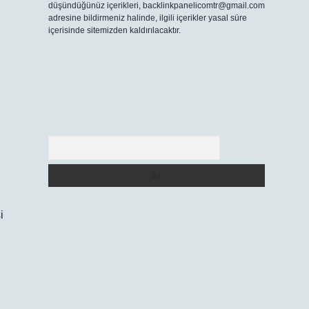
düşündüğünüz içerikleri,
backlinkpanelicomtr@gmail.com
adresine bildirmeniz halinde, ilgili içerikler yasal süre
içerisinde sitemizden kaldırılacaktır.
Arama
i