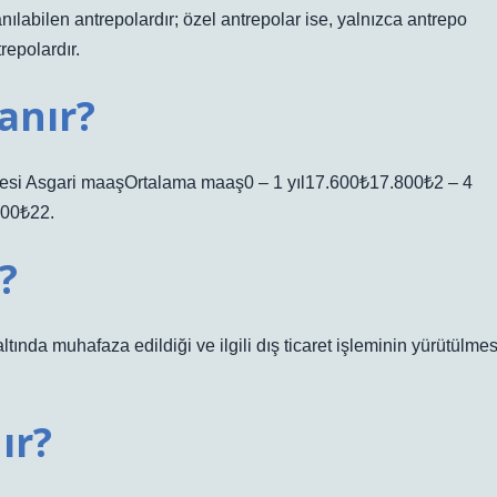
nılabilen antrepolardır; özel antrepolar ise, yalnızca antrepo
repolardır.
anır?
esi Asgari maaşOrtalama maaş0 – 1 yıl17.600₺17.800₺2 – 4
500₺22.
?
nda muhafaza edildiği ve ilgili dış ticaret işleminin yürütülmes
ır?