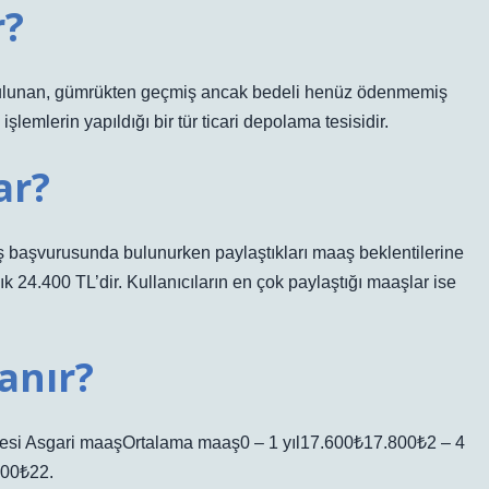
r?
 bulunan, gümrükten geçmiş ancak bedeli henüz ödenmemiş
emlerin yapıldığı bir tür ticari depolama tesisidir.
ar?
 iş başvurusunda bulunurken paylaştıkları maaş beklentilerine
k 24.400 TL’dir. Kullanıcıların en çok paylaştığı maaşlar ise
anır?
esi Asgari maaşOrtalama maaş0 – 1 yıl17.600₺17.800₺2 – 4
500₺22.