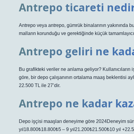
Antrepo ticareti nedi
Antrepo veya antrepo, gümrük binalarının yakınında
malların korunduğu ve gerektiğinde küçük tamamlayıcı işl
Antrepo geliri ne kad
Bu grafikteki veriler ne anlama geliyor? Kullanıcıların
göre, bir depo çalışanının ortalama maaş beklentisi aylı
22.500 TL ile 27’dir.
Antrepo ne kadar kaz
Depo işçisi maaşları deneyime göre 2024Deneyim sür
yıl18.800₺18.800₺5 – 9 yıl21.200₺21.500₺10 yıl +22.