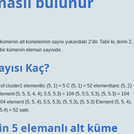
 nasıl bulunur
ümenin alt kümelerinin sayısı yukarıdaki 2’dir. Tabii ki, terim 2,
p bir kümenin eleman sayısıdır.
ayısı Kaç?
cluster1 elementlic (5, 1) = 5 C (5, 1) = 52 elementlanc (5, 2) 
ment (5, 5, 5, 4, 4), 5.5, 5.3) = 104 (5, 5.5, 5.3), (5, 5.3) = 104
104 element (5, 5, 4), 5.5, 5.3), (5, 5.3), (5, 5.3) Element (5, 5, 4),
5.4) = 52 satır.
in 5 elemanlı alt küme