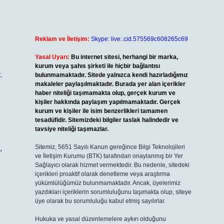
l
Reklam ve İletişim:
Skype: live:.cid.575569c608265c69
Yasal Uyarı:
Bu internet sitesi, herhangi bir marka,
kurum veya şahıs şirketi ile hiçbir bağlantısı
.
bulunmamaktadır. Sitede yalnızca kendi hazırladığımız
makaleler paylaşılmaktadır. Burada yer alan içerikler
haber niteliği taşımamakta olup, gerçek kurum ve
kişiler hakkında paylaşım yapılmamaktadır. Gerçek
kurum ve kişiler ile isim benzerlikleri tamamen
tesadüfidir. Sitemizdeki bilgiler taslak halindedir ve
tavsiye niteliği taşımazlar.
Sitemiz, 5651 Sayılı Kanun gereğince Bilgi Teknolojileri
,
ve İletişim Kurumu (BTK) tarafından onaylanmış bir Yer
Sağlayıcı olarak hizmet vermektedir. Bu nedenle, sitedeki
içerikleri proaktif olarak denetleme veya araştırma
yükümlülüğümüz bulunmamaktadır. Ancak, üyelerimiz
yazdıkları içeriklerin sorumluluğunu taşımakta olup, siteye
üye olarak bu sorumluluğu kabul etmiş sayılırlar.
Hukuka ve yasal düzenlemelere aykırı olduğunu