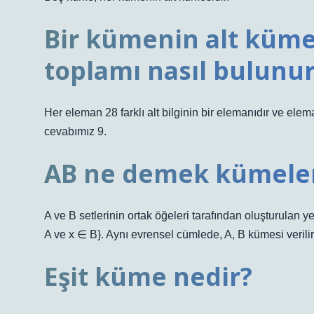
Bir kümenin alt küme
toplamı nasıl bulunu
Her eleman 28 farklı alt bilginin bir elemanıdır ve elem
cevabımız 9.
AB ne demek kümele
A ve B setlerinin ortak öğeleri tarafından oluşturulan y
A ve x ∈ B}. Aynı evrensel cümlede, A, B kümesi verilir
Eşit küme nedir?