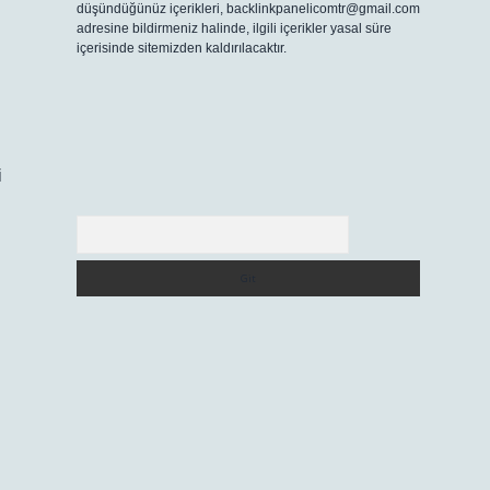
düşündüğünüz içerikleri,
backlinkpanelicomtr@gmail.com
adresine bildirmeniz halinde, ilgili içerikler yasal süre
içerisinde sitemizden kaldırılacaktır.
i
Arama