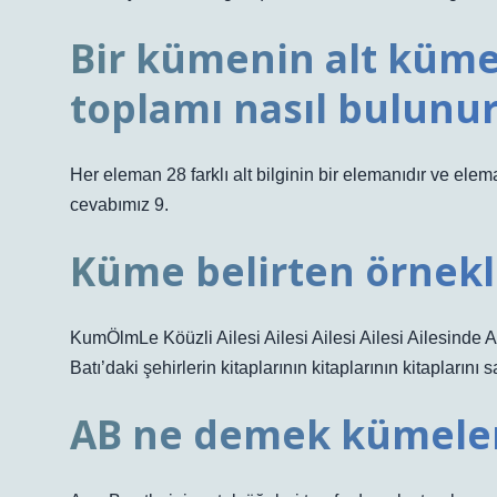
Bir kümenin alt küme
toplamı nasıl bulunu
Her eleman 28 farklı alt bilginin bir elemanıdır ve elem
cevabımız 9.
Küme belirten örnekl
KumÖlmLe Köüzli Ailesi Ailesi Ailesi Ailesi Ailesinde 
Batı’daki şehirlerin kitaplarının kitaplarının kitapları
AB ne demek kümele