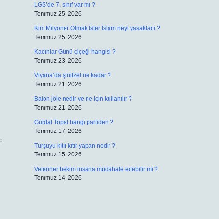
LGS’de 7. sınıf var mı ?
Temmuz 25, 2026
Kim Milyoner Olmak İster İslam neyi yasakladı ?
Temmuz 25, 2026
Kadınlar Günü çiçeği hangisi ?
Temmuz 23, 2026
Viyana’da şinitzel ne kadar ?
Temmuz 21, 2026
Balon jöle nedir ve ne için kullanılır ?
Temmuz 21, 2026
Gürdal Topal hangi partiden ?
Temmuz 17, 2026
=
Turşuyu kıtır kıtır yapan nedir ?
Temmuz 15, 2026
Veteriner hekim insana müdahale edebilir mi ?
Temmuz 14, 2026