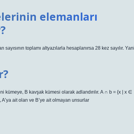
lerinin elemanları
r?
an sayısının toplamı altyazılarla hesaplanırsa 28 kez sayılır. Yan
r?
eni kümeye, B kavşak kümesi olarak adlandırılır. A ∩ b = {x | x ∈
, A’ya ait olan ve B’ye ait olmayan unsurlar