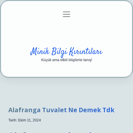
menüyü
Anasayfa
Gizlilik Politikası
Yasal Uyarı
aç
Hakkımızda
Minik Bilgi Kırıntıları
Küçük ama etkili bilgilerle tanış!
Alafranga Tuvalet Ne Demek Tdk
Tarih: Ekim 11, 2024