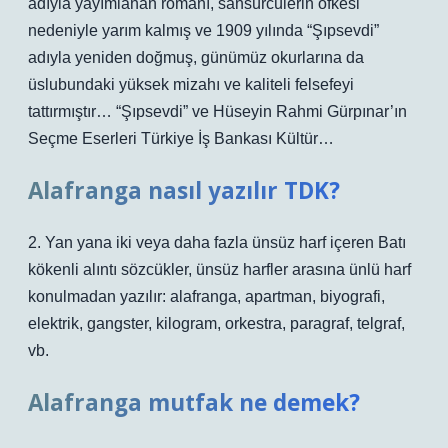
adıyla yayımlanan romanı, sansürcülerin öfkesi
nedeniyle yarım kalmış ve 1909 yılında “Şıpsevdi”
adıyla yeniden doğmuş, günümüz okurlarına da
üslubundaki yüksek mizahı ve kaliteli felsefeyi
tattırmıştır… “Şıpsevdi” ve Hüseyin Rahmi Gürpınar’ın
Seçme Eserleri Türkiye İş Bankası Kültür…
Alafranga nasıl yazılır TDK?
2. Yan yana iki veya daha fazla ünsüz harf içeren Batı
kökenli alıntı sözcükler, ünsüz harfler arasına ünlü harf
konulmadan yazılır: alafranga, apartman, biyografi,
elektrik, gangster, kilogram, orkestra, paragraf, telgraf,
vb.
Alafranga mutfak ne demek?