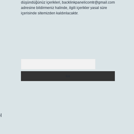
düşündüğünüz içerikleri,
backlinkpanelicomtr@gmail.com
adresine bildirmeniz halinde, ilgili içerikler yasal süre
içerisinde sitemizden kaldırılacaktır.
Arama
l