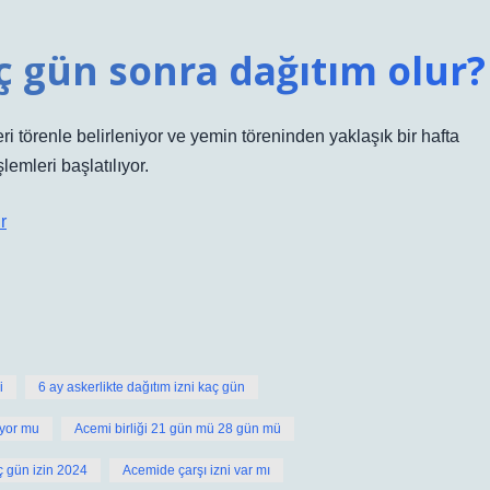
 gün sonra dağıtım olur?
eri törenle belirleniyor ve yemin töreninden yaklaşık bir hafta
lemleri başlatılıyor.
r
i
6 ay askerlikte dağıtım izni kaç gün
ıyor mu
Acemi birliği 21 gün mü 28 gün mü
ç gün izin 2024
Acemide çarşı izni var mı