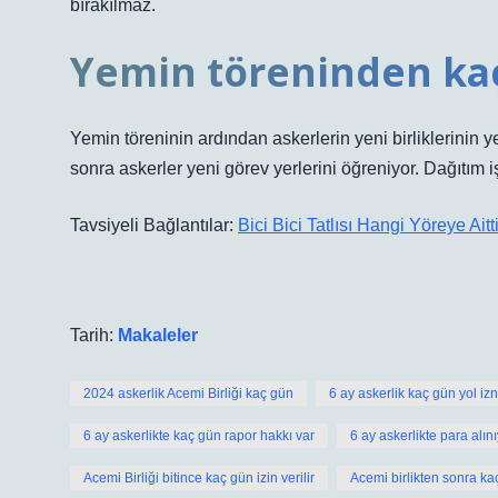
bırakılmaz.
Yemin töreninden kaç
Yemin töreninin ardından askerlerin yeni birliklerinin y
sonra askerler yeni görev yerlerini öğreniyor. Dağıtım iş
Tavsiyeli Bağlantılar:
Bici Bici Tatlısı Hangi Yöreye Aitti
Tarih:
Makaleler
2024 askerlik Acemi Birliği kaç gün
6 ay askerlik kaç gün yol izn
6 ay askerlikte kaç gün rapor hakkı var
6 ay askerlikte para alın
Acemi Birliği bitince kaç gün izin verilir
Acemi birlikten sonra ka