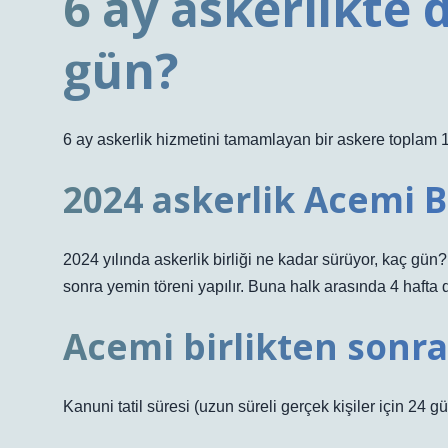
6 ay askerlikte 
gün?
6 ay askerlik hizmetini tamamlayan bir askere toplam 12
2024 askerlik Acemi Bi
2024 yılında askerlik birliği ne kadar sürüyor, kaç gün?
sonra yemin töreni yapılır. Buna halk arasında 4 hafta d
Acemi birlikten sonra
Kanuni tatil süresi (uzun süreli gerçek kişiler için 24 gü