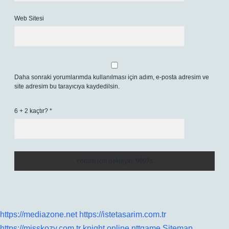
Web Sitesi
Daha sonraki yorumlarımda kullanılması için adım, e-posta adresim ve
site adresim bu tarayıcıya kaydedilsin.
6 + 2 kaçtır?
*
https://mediazone.net
https://istetasarim.com.tr
https://misskozy.com.tr
knight online
nttgame
Sitemap