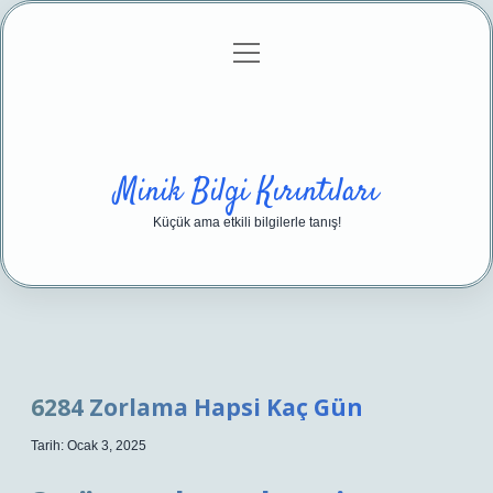
menüyü
Anasayfa
Gizlilik Politikası
Yasal Uyarı
aç
Hakkımızda
Minik Bilgi Kırıntıları
Küçük ama etkili bilgilerle tanış!
6284 Zorlama Hapsi Kaç Gün
Tarih: Ocak 3, 2025