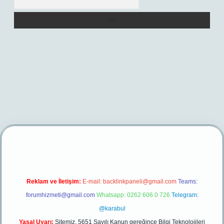
er yeni giriş
Reklam ve İletişim:
E-mail:
backlinkpaneli@gmail.com
Teams:
forumhizmeti@gmail.com
Whatsapp: 0262 606 0 726
Telegram:
@karabul
Yasal Uyarı:
Sitemiz, 5651 Sayılı Kanun gereğince Bilgi Teknolojileri