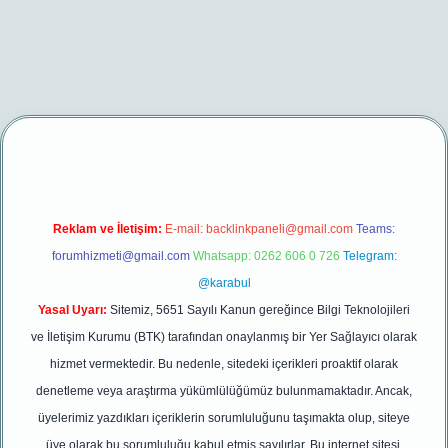
net/
betexper yeni giriş
Reklam ve İletişim:
E-mail:
backlinkpaneli@gmail.com
Teams:
forumhizmeti@gmail.com
Whatsapp: 0262 606 0 726
Telegram:
@karabul
Yasal Uyarı:
Sitemiz, 5651 Sayılı Kanun gereğince Bilgi Teknolojileri
ve İletişim Kurumu (BTK) tarafından onaylanmış bir Yer Sağlayıcı olarak
hizmet vermektedir. Bu nedenle, sitedeki içerikleri proaktif olarak
denetleme veya araştırma yükümlülüğümüz bulunmamaktadır. Ancak,
üyelerimiz yazdıkları içeriklerin sorumluluğunu taşımakta olup, siteye
üye olarak bu sorumluluğu kabul etmiş sayılırlar. Bu internet sitesi,