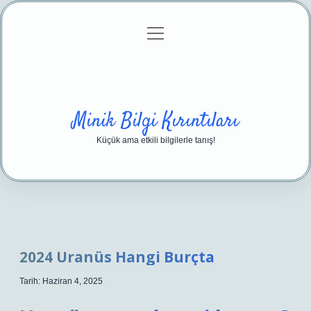
menüyü
Anasayfa
Gizlilik Politikası
Yasal Uyarı
aç
Hakkımızda
Minik Bilgi Kırıntıları
Küçük ama etkili bilgilerle tanış!
2024 Uranüs Hangi Burçta
Tarih: Haziran 4, 2025