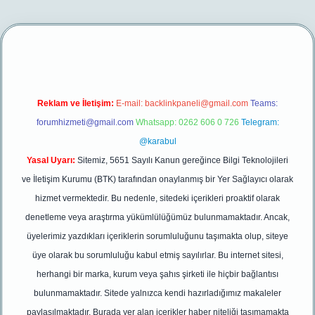
r.net/
betexper yeni giriş
Reklam ve İletişim:
E-mail:
backlinkpaneli@gmail.com
Teams:
forumhizmeti@gmail.com
Whatsapp: 0262 606 0 726
Telegram:
@karabul
Yasal Uyarı:
Sitemiz, 5651 Sayılı Kanun gereğince Bilgi Teknolojileri
ve İletişim Kurumu (BTK) tarafından onaylanmış bir Yer Sağlayıcı olarak
hizmet vermektedir. Bu nedenle, sitedeki içerikleri proaktif olarak
denetleme veya araştırma yükümlülüğümüz bulunmamaktadır. Ancak,
üyelerimiz yazdıkları içeriklerin sorumluluğunu taşımakta olup, siteye
üye olarak bu sorumluluğu kabul etmiş sayılırlar. Bu internet sitesi,
herhangi bir marka, kurum veya şahıs şirketi ile hiçbir bağlantısı
bulunmamaktadır. Sitede yalnızca kendi hazırladığımız makaleler
paylaşılmaktadır. Burada yer alan içerikler haber niteliği taşımamakta