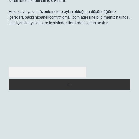
sorumluluğu kabul etmiş sayılırlar.
Hukuka ve yasal düzenlemelere aykırı olduğunu düşündüğünüz
içerikleri,
backlinkpanelicomtr@gmail.com
adresine bildirmeniz halinde,
ilgili içerikler yasal süre içerisinde sitemizden kaldırılacaktır.
Arama