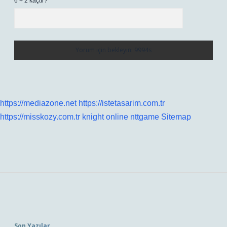
6 + 2 kaçtır?
*
https://mediazone.net
https://istetasarim.com.tr
https://misskozy.com.tr
knight online
nttgame
Sitemap
Sidebar
Son Yazılar