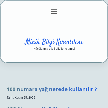
menüyü
Anasayfa
Gizlilik Politikası
Yasal Uyarı
aç
Hakkımızda
Minik Bilgi Kırıntıları
Küçük ama etkili bilgilerle tanış!
100 numara yağ nerede kullanılır ?
Tarih: Kasım 25, 2025