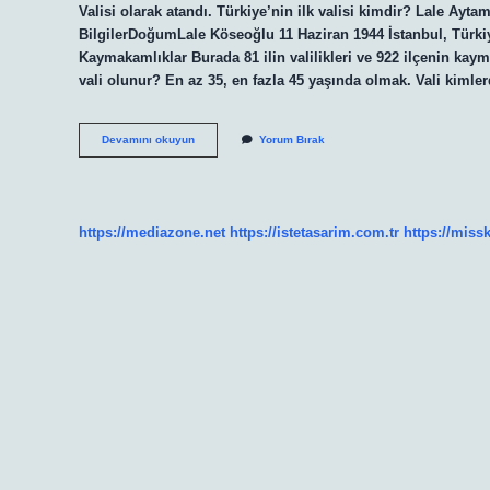
Valisi olarak atandı. Türkiye’nin ilk valisi kimdir? Lale Ayt
BilgilerDoğumLale Köseoğlu 11 Haziran 1944 İstanbul, Türkiye1
Kaymakamlıklar Burada 81 ilin valilikleri ve 922 ilçenin kaym
vali olunur? En az 35, en fazla 45 yaşında olmak. Vali kiml
Türkiyenin
Devamını okuyun
Yorum Bırak
En
Genç
Valisi
Kim
https://mediazone.net
https://istetasarim.com.tr
https://miss