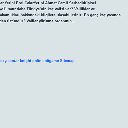
amanYerini Erol ÇakırYerini Ahmet Cemil SerhadlıKişisel
1 satır daha Türkiye’nin kaç valisi var? Valilikler ve
akamlıkları hakkındaki bilgilere ulaşabilirsiniz. En genç kaç yaşında
erden üstündür? Valiler yürütme organının…
kozy.com.tr
knight online
nttgame
Sitemap