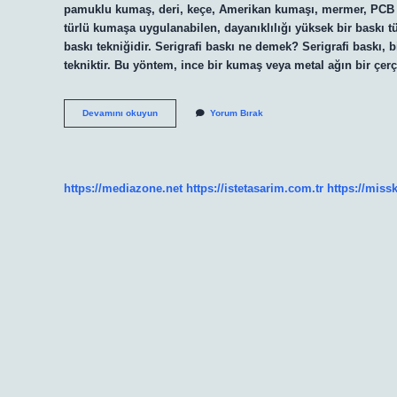
pamuklu kumaş, deri, keçe, Amerikan kumaşı, mermer, PCB ve 
türlü kumaşa uygulanabilen, dayanıklılığı yüksek bir baskı 
baskı tekniğidir. Serigrafi baskı ne demek? Serigrafi baskı, 
tekniktir. Bu yöntem, ince bir kumaş veya metal ağın bir çe
Serigrafi
Devamını okuyun
Yorum Bırak
Baskı
Kaliteli
Mi
https://mediazone.net
https://istetasarim.com.tr
https://miss