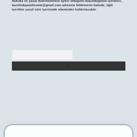
Hukuka ve yasal düzenlemelere aykırı olduğunu düşündüğünüz içerikleri,
backlinkpanelicomtr@gmail.com
adresine bildirmeniz halinde, ilgili
içerikler yasal süre içerisinde sitemizden kaldırılacaktır.
Arama
iriş