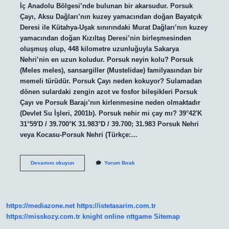
İç Anadolu Bölgesi’nde bulunan bir akarsudur. Porsuk
Çayı, Aksu Dağları’nın kuzey yamacından doğan Bayatçık
Deresi ile Kütahya-Uşak sınırındaki Murat Dağları’nın kuzey
yamacından doğan Kızıltaş Deresi’nin birleşmesinden
oluşmuş olup, 448 kilometre uzunluğuyla Sakarya
Nehri’nin en uzun koludur. Porsuk neyin kolu? Porsuk
(Meles meles), sansargiller (Mustelidae) familyasından bir
memeli türüdür. Porsuk Çayı neden kokuyor? Sulamadan
dönen sulardaki zengin azot ve fosfor bileşikleri Porsuk
Çayı ve Porsuk Barajı’nın kirlenmesine neden olmaktadır
(Devlet Su İşleri, 2001b). Porsuk nehir mi çay mı? 39°42′K
31°59′D / 39.700°K 31.983°D / 39.700; 31.983 Porsuk Nehri
veya Kocasu-Porsuk Nehri (Türkçe:…
Porsuk
Devamını okuyun
Yorum Bırak
Çayı
Neyin
Kolu
https://mediazone.net
https://istetasarim.com.tr
https://misskozy.com.tr
knight online
nttgame
Sitemap