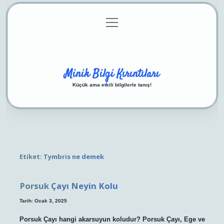
menüyü
Anasayfa
Gizlilik Politikası
Yasal Uyarı
aç
Hakkımızda
Minik Bilgi Kırıntıları
Küçük ama etkili bilgilerle tanış!
Etiket:
Tymbris ne demek
Porsuk Çayı Neyin Kolu
Tarih: Ocak 3, 2025
Porsuk Çayı hangi akarsuyun koludur? Porsuk Çayı, Ege ve