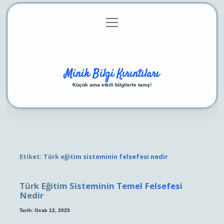
menüyü
Anasayfa
Gizlilik Politikası
Yasal Uyarı
aç
Hakkımızda
Minik Bilgi Kırıntıları
Küçük ama etkili bilgilerle tanış!
Etiket:
Türk eğitim sisteminin felsefesi nedir
Türk Eğitim Sisteminin Temel Felsefesi
Nedir
Tarih: Ocak 12, 2025