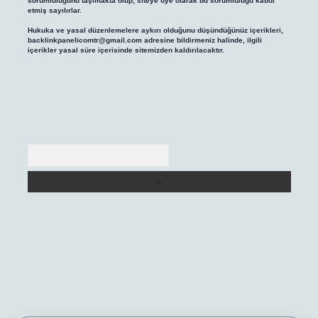
sorumluluğunu taşımakta olup, siteye üye olarak bu sorumluluğu kabul
etmiş sayılırlar.
Hukuka ve yasal düzenlemelere aykırı olduğunu düşündüğünüz içerikleri,
backlinkpanelicomtr@gmail.com
adresine bildirmeniz halinde, ilgili
içerikler yasal süre içerisinde sitemizden kaldırılacaktır.
Arama
giriş