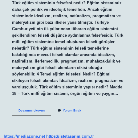
Türk eğitim sisteminin felsefesi nedir? Eğitim sistemimiz
daha çok politik ve ideolojik temellidir. Ancak eğitim
sisteminde idealizm, realizm, natüralizm, pragmatizm ve
materyalizm gibi bazı ilkeler yansıtılmıştır. Türkiye
Cumhuriyeti’nin ilk yıllarından itibaren eğitim sistemini
şekillendiren felsefi düşünce aydınlanma felsefesidir. Türk
milli eğitim sistemine temel oluşturan felsefi görüşler
nelerdir? Türk eğitim sisteminin felsefi temellerine
bakıldığında mevcut felsefi akımlar arasında idealizm,
natüralizm, ilerlemecilik, pragmatizm, muhafazakârlık ve
materyalizm gibi felsefi akımların etkisi olduğu
söylenebilir. 4 Temel eğitim felsefesi Nedir? Eğitimi
etkileyen felsefi akımlar: İdealizm, realizm, pragmatizm ve
varoluşçuluk. Türk eğitim sisteminin yapısı nedir? Madde
18 – Türk millî eğitim sistemi, örgün eğitim ve yaygın…
Türk
Devamını okuyun
Yorum Bırak
Eğitim
Sisteminin
Temel
Felsefesi
Nedir
https://mediazone.net
https://istetasarim.com.tr