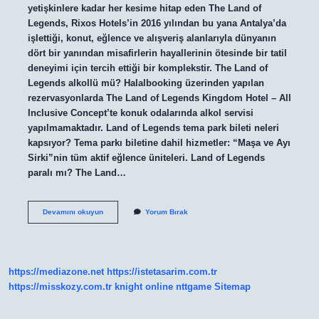
yetişkinlere kadar her kesime hitap eden The Land of
Legends, Rixos Hotels’in 2016 yılından bu yana Antalya’da
işlettiği, konut, eğlence ve alışveriş alanlarıyla dünyanın
dört bir yanından misafirlerin hayallerinin ötesinde bir tatil
deneyimi için tercih ettiği bir komplekstir. The Land of
Legends alkollü mü? Halalbooking üzerinden yapılan
rezervasyonlarda The Land of Legends Kingdom Hotel – All
Inclusive Concept’te konuk odalarında alkol servisi
yapılmamaktadır. Land of Legends tema park bileti neleri
kapsıyor? Tema parkı biletine dahil hizmetler: “Maşa ve Ayı
Sirki”nin tüm aktif eğlence üniteleri. Land of Legends
paralı mı? The Land…
The
Devamını okuyun
Yorum Bırak
Land
Of
Legends
Kişi
Başı
https://mediazone.net
https://istetasarim.com.tr
Kaç
Tl
https://misskozy.com.tr
knight online
nttgame
Sitemap