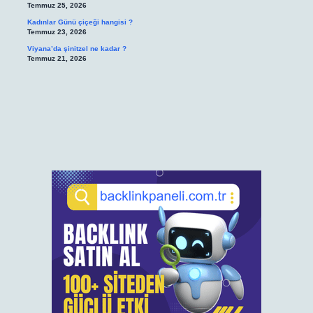
Temmuz 25, 2026
Kadınlar Günü çiçeği hangisi ?
Temmuz 23, 2026
Viyana’da şinitzel ne kadar ?
Temmuz 21, 2026