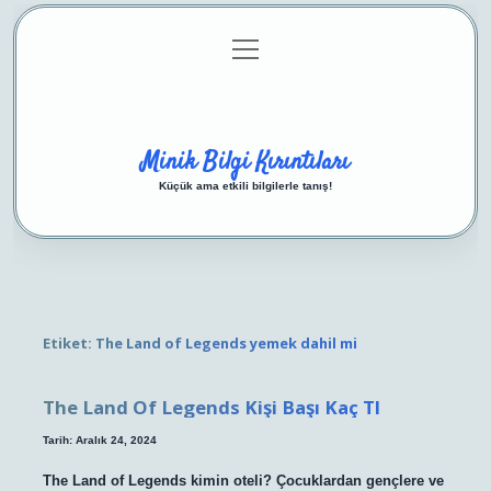
menüyü
Anasayfa
Gizlilik Politikası
Yasal Uyarı
aç
Hakkımızda
Minik Bilgi Kırıntıları
Küçük ama etkili bilgilerle tanış!
Etiket:
The Land of Legends yemek dahil mi
The Land Of Legends Kişi Başı Kaç Tl
Tarih: Aralık 24, 2024
The Land of Legends kimin oteli? Çocuklardan gençlere ve