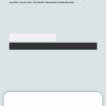
içerikler yasal süre içerisinde sitemizden kaldırılacaktır.
Arama
/
betexper yeni giriş