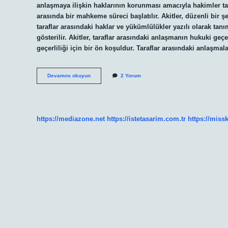
anlaşmaya ilişkin haklarının korunması amacıyla hakimler tara
arasında bir mahkeme süreci başlatılır. Akitler, düzenli bir ş
taraflar arasındaki haklar ve yükümlülükler yazılı olarak tanı
gösterilir. Akitler, taraflar arasındaki anlaşmanın hukuki geçe
geçerliliği için bir ön koşuldur. Taraflar arasındaki anlaşma
Akitli
Devamını okuyun
2 Yorum
ne
demek
https://mediazone.net
https://istetasarim.com.tr
https://miss