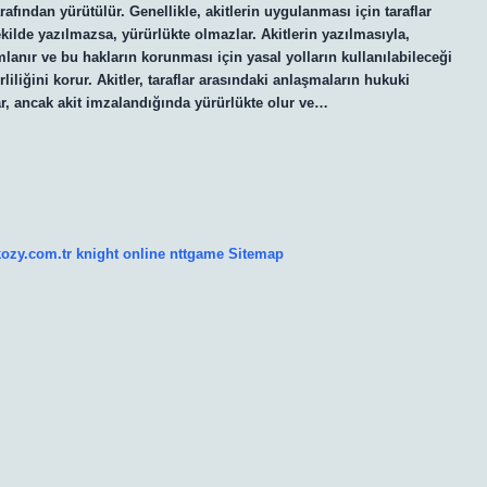
fından yürütülür. Genellikle, akitlerin uygulanması için taraflar
ekilde yazılmazsa, yürürlükte olmazlar. Akitlerin yazılmasıyla,
mlanır ve bu hakların korunması için yasal yolların kullanılabileceği
rliliğini korur. Akitler, taraflar arasındaki anlaşmaların hukuki
lar, ancak akit imzalandığında yürürlükte olur ve…
kozy.com.tr
knight online
nttgame
Sitemap