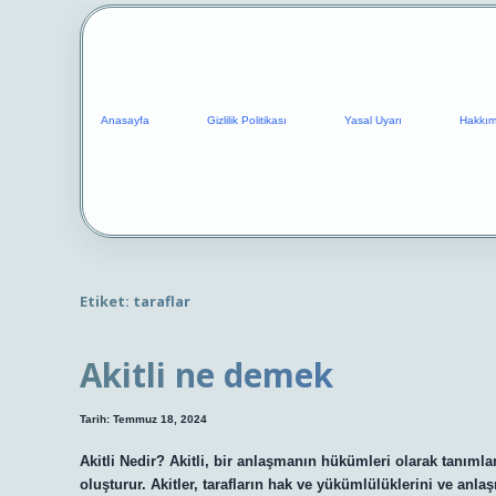
Anasayfa
Gizlilik Politikası
Yasal Uyarı
Hakkım
Etiket:
taraflar
Akitli ne demek
Tarih: Temmuz 18, 2024
Akitli Nedir? Akitli, bir anlaşmanın hükümleri olarak tanımlan
oluşturur. Akitler, tarafların hak ve yükümlülüklerini ve anlaş