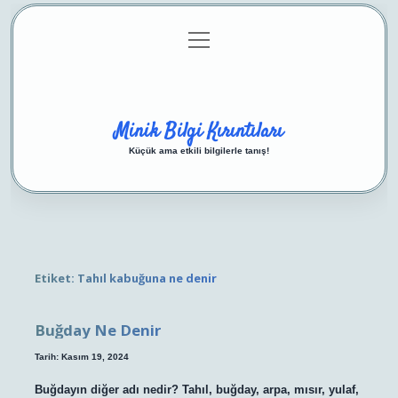
menüyü
Anasayfa
Gizlilik Politikası
Yasal Uyarı
aç
Hakkımızda
Minik Bilgi Kırıntıları
Küçük ama etkili bilgilerle tanış!
Etiket:
Tahıl kabuğuna ne denir
Buğday Ne Denir
Tarih: Kasım 19, 2024
Buğdayın diğer adı nedir? Tahıl, buğday, arpa, mısır, yulaf,