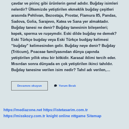
çavdar ve pirinç gibi ürünlerin genel adıdır. Buğday isimleri
nelerdir? Ülkemizde yetiştirilen ekmeklik buğday çeşitleri
arasında Pehlivan, Bezostaja, Prostar, Flamura 85, Pandas,
Sadova, Golia, Sarajevo, Katea ve Sana yer almaktadır.
Buğday tanesi ne denir? Buğday tanesinin bileşenleri;
kepek, sperma ve ruşeymdir. Eski dilde buğday ne demek?
Eski Türkçe buġday veya Eski Türkçe budġay kelimesi
“buğday” kelimesinden gelir. Buğday neye denir? Buğday
(Triticum), Poaceae familyasından dünya çapında
yetiştirilen yıllık otsu bir bitkidir. Karasal iklimi tercih eder.
Mısırdan sonra dünyada en çok yetiştirilen ikinci tahıldır.
Buğday tanesine verilen isim nedir? Tahıl adı verilen,…
Buğday
Devamını okuyun
Yorum Bırak
Ne
Denir
https://mediazone.net
https://istetasarim.com.tr
https://misskozy.com.tr
knight online
nttgame
Sitemap