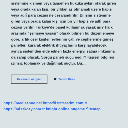
sistemine kısmen veya tamamen hukuka aykırı olarak giren
veya orada kalan kişi, bir yıldan az olmamak üzere hapis
veya adlî para cezası ile cezalandırılır. Bilişim sistemine
giren veya orada kalan kişi için bir yıl hapis ve adlî para
cezası verilir. Türkiye’de panel kullanmak yasak mı? Halk
arasında “şemsiye yasası” olarak bilinen bu düzenlemeye
göre, artık özel kişiler, evlerinin çatı ve cephelerine güneş
panelleri kurarak elektrik ihtiyaçlarını karşılayabilecek,
ayrıca sistemden elde edilen fazla enerjiyi satma imkânına
da sahip olacak. Sorgu paneli suçu nedir? Kişisel bilgileri
izinsiz toplamak ve dağıtmak suçtur. Bu…
Panel
Devamını okuyun
Yorum Bırak
Kullanmak
Suç
Mu
https://mediazone.net
https://istetasarim.com.tr
https://misskozy.com.tr
knight online
nttgame
Sitemap