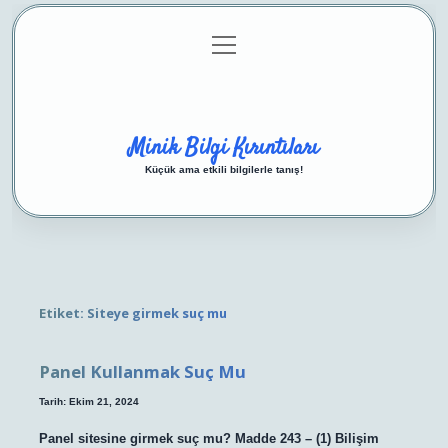
menüyü
Anasayfa
Gizlilik Politikası
Yasal Uyarı
aç
Hakkımızda
Minik Bilgi Kırıntıları
Küçük ama etkili bilgilerle tanış!
Etiket:
Siteye girmek suç mu
Panel Kullanmak Suç Mu
Tarih: Ekim 21, 2024
Panel sitesine girmek suç mu? Madde 243 – (1) Bilişim