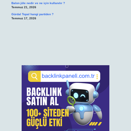
Balon jöle nedir ve ne için kullanılır ?
Temmuz 21, 2026
Gürdal Topal hangi partiden ?
Temmuz 17, 2026