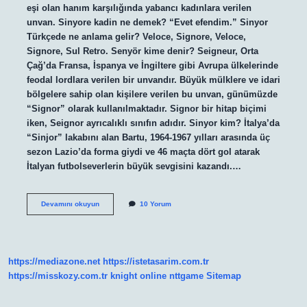
eşi olan hanım karşılığında yabancı kadınlara verilen
unvan. Sinyore kadin ne demek? “Evet efendim.” Sinyor
Türkçede ne anlama gelir? Veloce, Signore, Veloce,
Signore, Sul Retro. Senyör kime denir? Seigneur, Orta
Çağ’da Fransa, İspanya ve İngiltere gibi Avrupa ülkelerinde
feodal lordlara verilen bir unvandır. Büyük mülklere ve idari
bölgelere sahip olan kişilere verilen bu unvan, günümüzde
“Signor” olarak kullanılmaktadır. Signor bir hitap biçimi
iken, Seignor ayrıcalıklı sınıfın adıdır. Sinyor kim? İtalya’da
“Sinjor” lakabını alan Bartu, 1964-1967 yılları arasında üç
sezon Lazio’da forma giydi ve 46 maçta dört gol atarak
İtalyan futbolseverlerin büyük sevgisini kazandı.…
Sinyor
Devamını okuyun
10 Yorum
Kime
Denir
https://mediazone.net
https://istetasarim.com.tr
https://misskozy.com.tr
knight online
nttgame
Sitemap