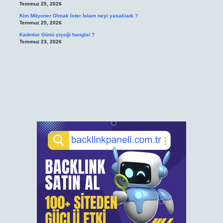
Temmuz 25, 2026
Kim Milyoner Olmak İster İslam neyi yasakladı ?
Temmuz 25, 2026
Kadınlar Günü çiçeği hangisi ?
Temmuz 23, 2026