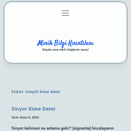
menüyü
Anasayfa
Gizlilik Politikası
Yasal Uyarı
aç
Hakkımızda
Minik Bilgi Kırıntıları
Küçük ama etkili bilgilerle tanış!
Etiket:
Senyör kime denir
Sinyor Kime Denir
Tarih: Ekim 5, 2024
Sinyor kelimesi ne anlama gelir? (signarita) İmzalayanın