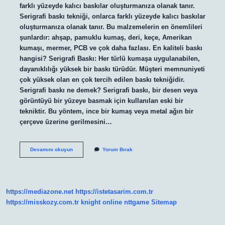
farklı yüzeyde kalıcı baskılar oluşturmanıza olanak tanır.
Serigrafi baskı tekniği, onlarca farklı yüzeyde kalıcı baskılar
oluşturmanıza olanak tanır. Bu malzemelerin en önemlileri
şunlardır: ahşap, pamuklu kumaş, deri, keçe, Amerikan
kumaşı, mermer, PCB ve çok daha fazlası. En kaliteli baskı
hangisi? Serigrafi Baskı: Her türlü kumaşa uygulanabilen,
dayanıklılığı yüksek bir baskı türüdür. Müşteri memnuniyeti
çok yüksek olan en çok tercih edilen baskı tekniğidir.
Serigrafi baskı ne demek? Serigrafi baskı, bir desen veya
görüntüyü bir yüzeye basmak için kullanılan eski bir
tekniktir. Bu yöntem, ince bir kumaş veya metal ağın bir
çerçeve üzerine gerilmesini…
Serigrafi
Devamını okuyun
Yorum Bırak
Baskı
Kaliteli
Mi
https://mediazone.net
https://istetasarim.com.tr
https://misskozy.com.tr
knight online
nttgame
Sitemap