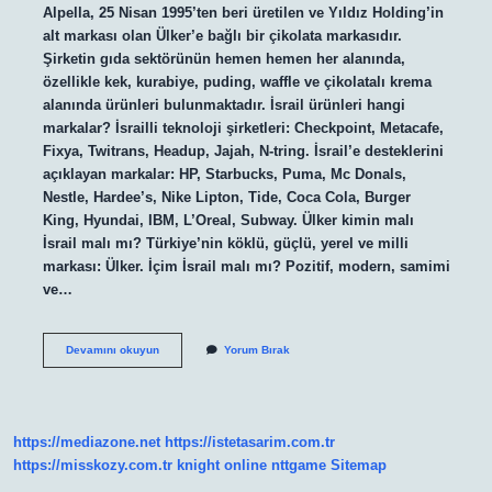
Alpella, 25 Nisan 1995’ten beri üretilen ve Yıldız Holding’in
alt markası olan Ülker’e bağlı bir çikolata markasıdır.
Şirketin gıda sektörünün hemen hemen her alanında,
özellikle kek, kurabiye, puding, waffle ve çikolatalı krema
alanında ürünleri bulunmaktadır. İsrail ürünleri hangi
markalar? İsrailli teknoloji şirketleri: Checkpoint, Metacafe,
Fixya, Twitrans, Headup, Jajah, N-tring. İsrail’e desteklerini
açıklayan markalar: HP, Starbucks, Puma, Mc Donals,
Nestle, Hardee’s, Nike Lipton, Tide, Coca Cola, Burger
King, Hyundai, IBM, L’Oreal, Subway. Ülker kimin malı
İsrail malı mı? Türkiye’nin köklü, güçlü, yerel ve milli
markası: Ülker. İçim İsrail malı mı? Pozitif, modern, samimi
ve…
Alpella
Devamını okuyun
Yorum Bırak
İSrail
Malı
Mı
https://mediazone.net
https://istetasarim.com.tr
https://misskozy.com.tr
knight online
nttgame
Sitemap