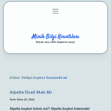
menüyü
Anasayfa
Gizlilik Politikası
Yasal Uyarı
aç
Hakkımızda
Minik Bilgi Kırıntıları
Küçük ama etkili bilgilerle tanış!
Etiket:
Philips boykot listesinde mi
Alpella İSrail Malı Mı
Tarih: Ekim 22, 2024
Alpella boykot ürünü mü? Alpella boykot listesinde!