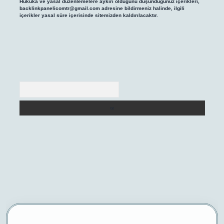
Hukuka ve yasal düzenlemelere aykırı olduğunu düşündüğünüz içerikleri,
backlinkpanelicomtr@gmail.com
adresine bildirmeniz halinde, ilgili
içerikler yasal süre içerisinde sitemizden kaldırılacaktır.
Arama
/
betexper yeni giriş