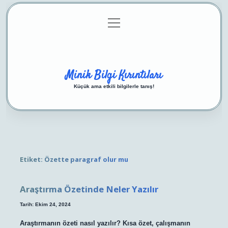
menüyü
Anasayfa
Gizlilik Politikası
Yasal Uyarı
aç
Hakkımızda
Minik Bilgi Kırıntıları
Küçük ama etkili bilgilerle tanış!
Etiket:
Özette paragraf olur mu
Araştırma Özetinde Neler Yazılır
Tarih: Ekim 24, 2024
Araştırmanın özeti nasıl yazılır? Kısa özet, çalışmanın