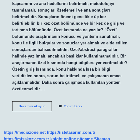
kapsamını ve ana hedeflerini belirtmeli, metodolojiyi
tanımlamalı, sonuçları özetlemeli ve ana sonuçları
belirtmelidir. Sonuçların önemi genellikle üç kez
belirtilebilir, bir kez özet bölümünde ve bir kez de giriş ve
tartışma bölümünde. Özet kısmında ne yazılır? “Özet”
bölümünde araştırmanın konusu ve yöntemi sunulmalı,
konu ile ilgili bulgular ve sonuçlar yer almalı ve elde edilen
sonuçlardan bahsedilmelidir. Özet/abstract paragraflar
halinde yazılmalı, ancak alt başlıklar kullanılmamalıdır. Bir
araştırmanın özet kısmında hangi bilgilere yer verilmelidir?
Özetin giriş kısmında, konu hakkında kısa bir bilgi
verildikten sonra, sorun belirtilmeli ve çalışmanın amacı
açıklanmalıdır. Daha sonra çalışmada kullanılan yöntem
özetlenmelidir.…
Araştırma
Devamını okuyun
Yorum Bırak
Özetinde
Neler
Yazılır
https://mediazone.net
https://istetasarim.com.tr
https://misskozy.com.tr
knight online
nttgame
Sitemap