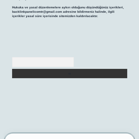
Hukuka ve yasal düzenlemelere aykırı olduğunu düşündüğünüz içerikleri,
backlinkpanelicomtr@gmail.com
adresine bildirmeniz halinde, ilgili
içerikler yasal süre içerisinde sitemizden kaldırılacaktır.
Arama
riş