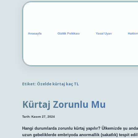
Anasayfa
Gizlilik Politikası
Yasal Uyarı
Hakkım
Etiket:
Özelde kürtaj kaç TL
Kürtaj Zorunlu Mu
Tarih: Kasım 27, 2024
Hangi durumlarda zorunlu kürtaj yapılır? Ülkemizde şu anda 1
uzun gebeliklerde embriyoda anormallik (sakatlık) tespit edil