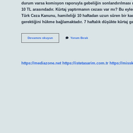
durum varsa komisyon raporuyla gebeliğin sonlandırılması m
10 TL arasındadır. Kürtaj yaptırmanın cezası var mı? Bu eylem
Türk Ceza Kanunu, hamileliği 10 haftadan uzun süren bir k
gerektiğini hükme bağlamaktadır. 7 haftalık düşükte kürtaj g
Kürtaj
Devamını okuyun
Yorum Bırak
Zorunlu
Mu
https://mediazone.net
https://istetasarim.com.tr
https://miss