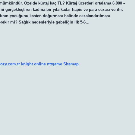
ümkündür. Özelde kürtaj kaç TL? Kürtaj ücretleri ortalama 6.000 –
i gerçekleştiren kadına bir yıla kadar hapis ve para cezası verilir.
adının çocuğunu kasten doğurması halinde cezalandırılması
erekir mi? Sağlık nedenleriyle gebeliğin ilk 5-6…
kozy.com.tr
knight online
nttgame
Sitemap