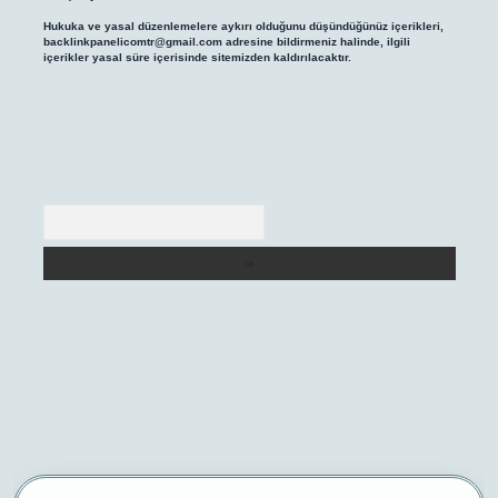
Hukuka ve yasal düzenlemelere aykırı olduğunu düşündüğünüz içerikleri,
backlinkpanelicomtr@gmail.com
adresine bildirmeniz halinde, ilgili
içerikler yasal süre içerisinde sitemizden kaldırılacaktır.
Arama
/
betexper yeni giriş