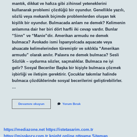
mantık, dikkat ve hafıza gibi zihinsel yeteneklerini
kullanarak problemi çözdüğü bir oyundur. Genellikle yazılı,
sözlü veya mekanik biçimde problemlerden oluşan tek
kişilik bir oyundur. Bulmacada anlam ne demek? Kelimenin
anlamına dair her biri dört harfli iki cevap vardır. Bunlar
“Sinn” ve “Manie”dir. Amerikan armudu ne demek
bulmaca? Avokado ismi İspanyolcada aquacate veya
ahuacate kelimelerinden türemiştir ve sıklıkla “Amerikan
armudu” olarak anılır. Palavra ne demek bulmaca? Sesli
Sözlük – uydurma sözler, saçmalıklar. Bulmaca ne iyi
gelir? Sosyal Beceriler Başka bir kişiyle bulmaca çözmek
işbirliği ve iletişim gerektirir. Çocuklar takımlar halinde
bulmaca çözdüklerinde sosyal becerilerini geliştirebilirler.
…
Usanç
Devamını okuyun
Yorum Bırak
Ne
Demek
Bulmaca
https://mediazone.net
https://istetasarim.com.tr
https://misskozy.com.tr
knight online
nttgame
Sitemap