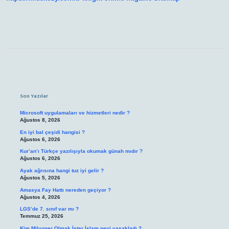
Sidebar
Son Yazılar
Microsoft uygulamaları ve hizmetleri nedir ?
Ağustos 8, 2026
En iyi bal çeşidi hangisi ?
Ağustos 6, 2026
Kur’an’ı Türkçe yazılışıyla okumak günah mıdır ?
Ağustos 6, 2026
Ayak ağrısına hangi tuz iyi gelir ?
Ağustos 5, 2026
Amasya Fay Hattı nereden geçiyor ?
Ağustos 4, 2026
LGS’de 7. sınıf var mı ?
Temmuz 25, 2026
Kim Milyoner Olmak İster İslam neyi yasakladı ?