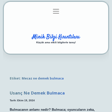
menüyü
Anasayfa
Gizlilik Politikası
Yasal Uyarı
aç
Hakkımızda
Minik Bilgi Kırıntıları
Küçük ama etkili bilgilerle tanış!
Etiket:
Mecaz ne demek bulmaca
Usanç Ne Demek Bulmaca
Tarih: Ekim 19, 2024
Bulmacanın anlamı nedir? Bulmaca; oyuncuların zeka,