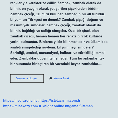
renkleriyle karakterize edilir. Zambak, zambak olarak da
bilinir, en yaygın olarak yetiştirilen çiçeklerden biridir.
Zambak çiçeği, 110 türü bulunan zambağın bir alt türüdür.
Lilyum’un Türkçesi ne demek? Zambak çiçeği doğum ve
masumiyeti simgeler. Zambak çiçeği, zambak olarak da
bilinir, bağlılığı ve saflığı simgeler. Özel bir çiçek olan
zambak çiçeği, hemen hemen her renkte birçok kültürde
yerini bulmuştur. Binlerce yıldır bilinmektedir ve ülkemizde
asaleti simgelediği söylenir. Lilyum neyi simgeler?
Serinliği, asaleti, masumiyeti, istikrarı ve sürekliliği temsil
eder. Zambaklar güveni temsil eder. Tüm bu anlamları tek
bir sunumda birleştiren bir vazodaki beyaz zambaklar.…
Lilyum
Devamını okuyun
Yorum Bırak
Ve
Zambak
Aynı
Şey
Mi
https://mediazone.net
https://istetasarim.com.tr
https://misskozy.com.tr
knight online
nttgame
Sitemap