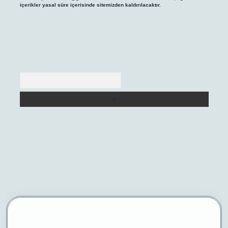
içerikler yasal süre içerisinde sitemizden kaldırılacaktır.
Arama
/
betexper yeni giriş