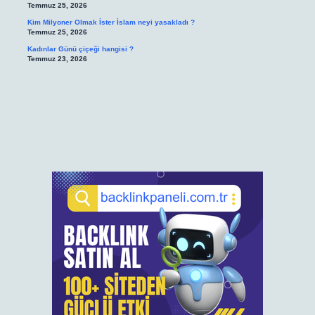
Temmuz 25, 2026
Kim Milyoner Olmak İster İslam neyi yasakladı ?
Temmuz 25, 2026
Kadınlar Günü çiçeği hangisi ?
Temmuz 23, 2026