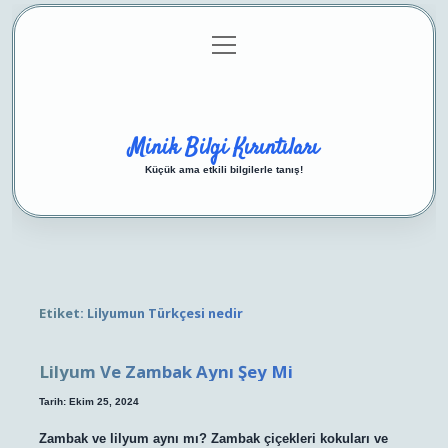
menüyü
Anasayfa
Gizlilik Politikası
Yasal Uyarı
aç
Hakkımızda
Minik Bilgi Kırıntıları
Küçük ama etkili bilgilerle tanış!
Etiket:
Lilyumun Türkçesi nedir
Lilyum Ve Zambak Aynı Şey Mi
Tarih: Ekim 25, 2024
Zambak ve lilyum aynı mı? Zambak çiçekleri kokuları ve