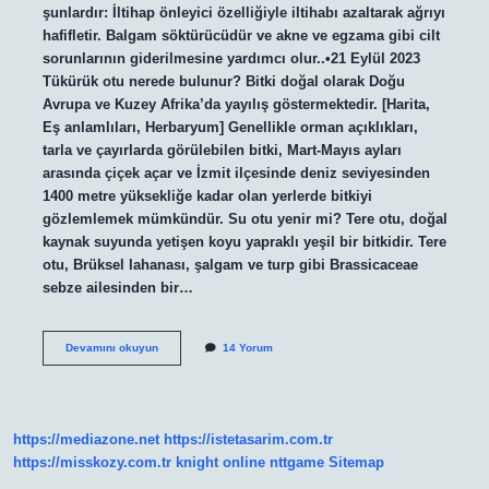
şunlardır: İltihap önleyici özelliğiyle iltihabı azaltarak ağrıyı
hafifletir. Balgam söktürücüdür ve akne ve egzama gibi cilt
sorunlarının giderilmesine yardımcı olur..•21 Eylül 2023
Tükürük otu nerede bulunur? Bitki doğal olarak Doğu
Avrupa ve Kuzey Afrika’da yayılış göstermektedir. [Harita,
Eş anlamlıları, Herbaryum] Genellikle orman açıklıkları,
tarla ve çayırlarda görülebilen bitki, Mart-Mayıs ayları
arasında çiçek açar ve İzmit ilçesinde deniz seviyesinden
1400 metre yüksekliğe kadar olan yerlerde bitkiyi
gözlemlemek mümkündür. Su otu yenir mi? Tere otu, doğal
kaynak suyunda yetişen koyu yapraklı yeşil bir bitkidir. Tere
otu, Brüksel lahanası, şalgam ve turp gibi Brassicaceae
sebze ailesinden bir…
Tükürük
Devamını okuyun
14 Yorum
Otu
Yenir
Mi
https://mediazone.net
https://istetasarim.com.tr
https://misskozy.com.tr
knight online
nttgame
Sitemap