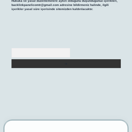
Hukuka ve yasal düzenlemelere aykırı olduğunu düşündüğünüz içerikleri,
backlinkpanelicomtr@gmail.com
adresine bildirmeniz halinde, ilgili
içerikler yasal süre içerisinde sitemizden kaldırılacaktır.
Arama
/
betexper yeni giriş