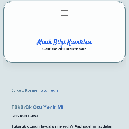
menüyü
Anasayfa
Gizlilik Politikası
Yasal Uyarı
aç
Hakkımızda
Minik Bilgi Kırıntıları
Küçük ama etkili bilgilerle tanış!
Etiket:
Körmen otu nedir
Tükürük Otu Yenir Mi
Tarih: Ekim 8, 2024
Tükürük otunun faydaları nelerdir? Asphodel’in faydaları