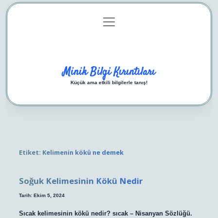
menüyü
Anasayfa
Gizlilik Politikası
Yasal Uyarı
aç
Hakkımızda
Minik Bilgi Kırıntıları
Küçük ama etkili bilgilerle tanış!
Etiket:
Kelimenin kökü ne demek
Soğuk Kelimesinin Kökü Nedir
Tarih: Ekim 5, 2024
Sıcak kelimesinin kökü nedir? sıcak – Nisanyan Sözlüğü.