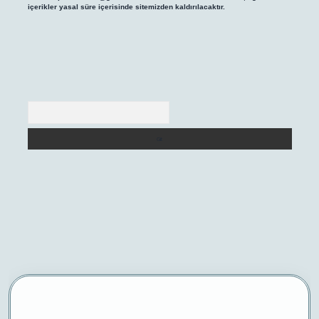
içerikler yasal süre içerisinde sitemizden kaldırılacaktır.
Arama
xper yeni giriş