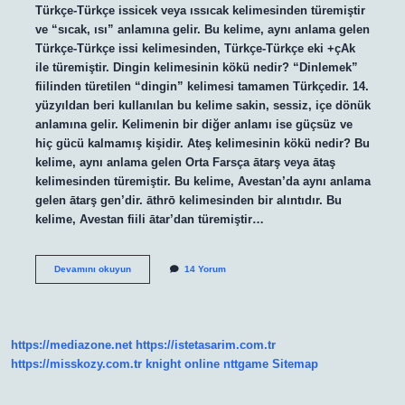
Türkçe-Türkçe issicek veya ıssıcak kelimesinden türemiştir
ve “sıcak, ısı” anlamına gelir. Bu kelime, aynı anlama gelen
Türkçe-Türkçe issi kelimesinden, Türkçe-Türkçe eki +çAk
ile türemiştir. Dingin kelimesinin kökü nedir? “Dinlemek”
fiilinden türetilen “dingin” kelimesi tamamen Türkçedir. 14.
yüzyıldan beri kullanılan bu kelime sakin, sessiz, içe dönük
anlamına gelir. Kelimenin bir diğer anlamı ise güçsüz ve
hiç gücü kalmamış kişidir. Ateş kelimesinin kökü nedir? Bu
kelime, aynı anlama gelen Orta Farsça ātarş veya ātaş
kelimesinden türemiştir. Bu kelime, Avestan’da aynı anlama
gelen ātarş gen’dir. āthrō kelimesinden bir alıntıdır. Bu
kelime, Avestan fiili ātar’dan türemiştir…
Soğuk
Devamını okuyun
14 Yorum
Kelimesinin
Kökü
Nedir
https://mediazone.net
https://istetasarim.com.tr
https://misskozy.com.tr
knight online
nttgame
Sitemap