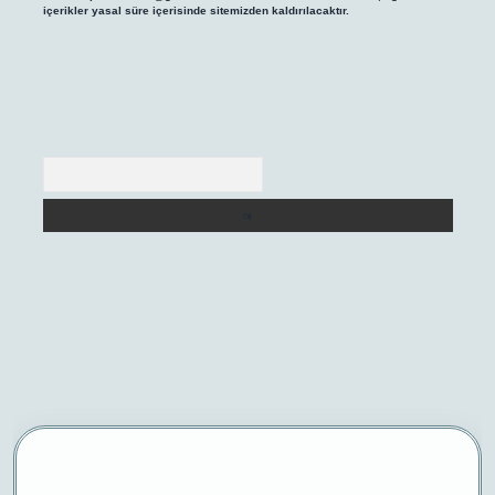
içerikler yasal süre içerisinde sitemizden kaldırılacaktır.
Arama
/
betexper yeni giriş