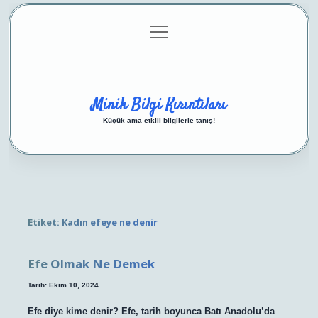
menüyü
Anasayfa
Gizlilik Politikası
Yasal Uyarı
aç
Hakkımızda
Minik Bilgi Kırıntıları
Küçük ama etkili bilgilerle tanış!
Etiket:
Kadın efeye ne denir
Efe Olmak Ne Demek
Tarih: Ekim 10, 2024
Efe diye kime denir? Efe, tarih boyunca Batı Anadolu’da