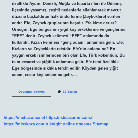
özellikle Aydın, Denizli, Muğla ve Isparta illeri ile Ödemiş
ilçesinde yaşamış, çeşitli nedenlerle silahlanarak mevcut
düzene başkaldıran halk önderlerine (Zeybeklere) verilen
addır. Efe, Zeybek gruplarının başıdır. Efe kime derler?
Örneğin; Ege bölgesinin yiğit köy erkeklerine ve gençlerine
“EFE” denir. Zeybek kelimesi “EFE” anlamında da
kullanılır. Kızan kelimesi “genç adam” anlamına gelir. Efe;
Kızların ve Zeybeklerin reisidir. Efe’nin anlamı ne? En
yaygın erkek isimlerinden biri olan Efe, Türk kökenlidir. Bu
isim cesaret ve yiğitlik anlamına gelir. Efe ismi özellikle
Ege bölgesinde sıklıkla tercih edilir. Köyden gelen yiğit
adam, cesur kişi anlamına gelir.…
Efe
Devamını okuyun
12 Yorum
Olmak
Ne
Demek
https://mediazone.net
https://istetasarim.com.tr
https://misskozy.com.tr
knight online
nttgame
Sitemap