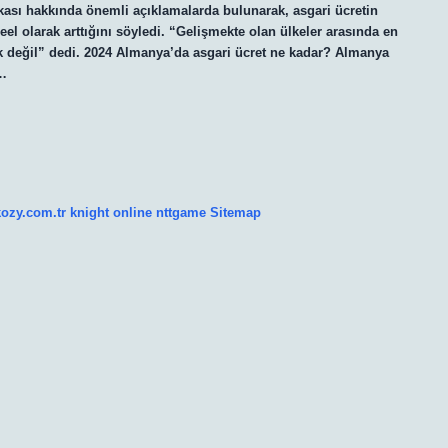
ikası hakkında önemli açıklamalarda bulunarak, asgari ücretin
reel olarak arttığını söyledi. “Gelişmekte olan ülkeler arasında en
ük değil” dedi. 2024 Almanya’da asgari ücret ne kadar? Almanya
k…
kozy.com.tr
knight online
nttgame
Sitemap