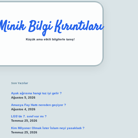
Minik Bilgi Kırıntıları
Küçük ama etkili bilgilerle tanış!
Sidebar
https://ilbetgir.net/
betexper yeni giriş
Son Yazılar
Ayak ağrısına hangi tuz iyi gelir ?
Ağustos 5, 2026
Amasya Fay Hattı nereden geçiyor ?
Ağustos 4, 2026
LGS’de 7. sınıf var mı ?
Temmuz 25, 2026
Kim Milyoner Olmak İster İslam neyi yasakladı ?
Temmuz 25, 2026