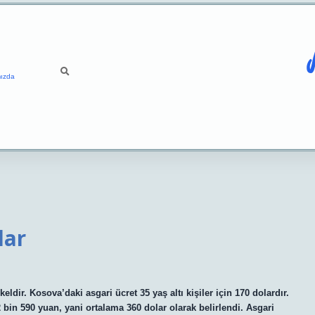
ızda
lar
keldir. Kosova’daki asgari ücret 35 yaş altı kişiler için 170 dolardır.
2 bin 590 yuan, yani ortalama 360 dolar olarak belirlendi. Asgari