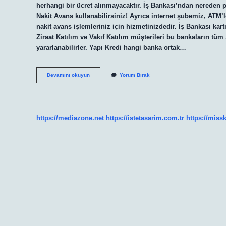
herhangi bir ücret alınmayacaktır. İş Bankası’ndan nereden p
Nakit Avans kullanabilirsiniz! Ayrıca internet şubemiz, ATM’
nakit avans işlemleriniz için hizmetinizdedir. İş Bankası kart
Ziraat Katılım ve Vakıf Katılım müşterileri bu bankaların tüm
yararlanabilirler. Yapı Kredi hangi banka ortak…
Iş
Devamını okuyun
Yorum Bırak
Bankası
Ile
Ortak
Atm
Hangisi
https://mediazone.net
https://istetasarim.com.tr
https://miss