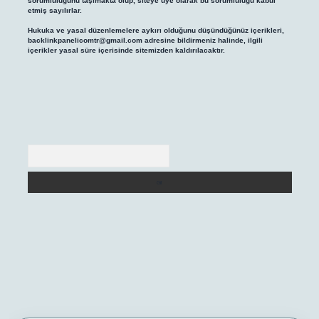
sorumluluğunu taşımakta olup, siteye üye olarak bu sorumluluğu kabul
etmiş sayılırlar.
Hukuka ve yasal düzenlemelere aykırı olduğunu düşündüğünüz içerikleri,
backlinkpanelicomtr@gmail.com
adresine bildirmeniz halinde, ilgili
içerikler yasal süre içerisinde sitemizden kaldırılacaktır.
Arama
betexper yeni giriş