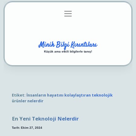
menüyü
Anasayfa
Gizlilik Politikası
Yasal Uyarı
aç
Hakkımızda
Minik Bilgi Kırıntıları
Küçük ama etkili bilgilerle tanış!
Etiket:
İnsanların hayatını kolaylaştıran teknolojik
ürünler nelerdir
En Yeni Teknoloji Nelerdir
Tarih: Ekim 27, 2024