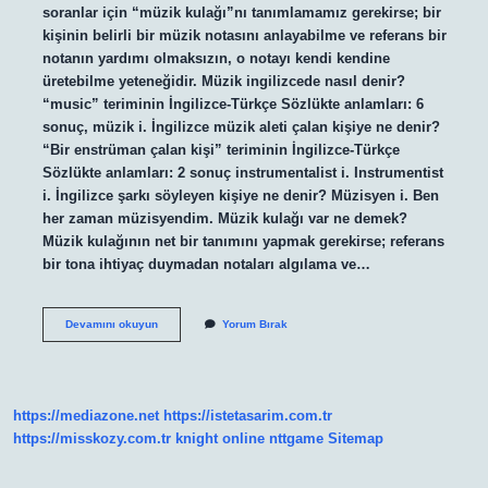
soranlar için “müzik kulağı”nı tanımlamamız gerekirse; bir
kişinin belirli bir müzik notasını anlayabilme ve referans bir
notanın yardımı olmaksızın, o notayı kendi kendine
üretebilme yeteneğidir. Müzik ingilizcede nasıl denir?
“music” teriminin İngilizce-Türkçe Sözlükte anlamları: 6
sonuç, müzik i. İngilizce müzik aleti çalan kişiye ne denir?
“Bir enstrüman çalan kişi” teriminin İngilizce-Türkçe
Sözlükte anlamları: 2 sonuç instrumentalist i. Instrumentist
i. İngilizce şarkı söyleyen kişiye ne denir? Müzisyen i. Ben
her zaman müzisyendim. Müzik kulağı var ne demek?
Müzik kulağının net bir tanımını yapmak gerekirse; referans
bir tona ihtiyaç duymadan notaları algılama ve…
Müzik
Devamını okuyun
Yorum Bırak
Kulağı
Ingilizce
Ne
Demek
https://mediazone.net
https://istetasarim.com.tr
https://misskozy.com.tr
knight online
nttgame
Sitemap