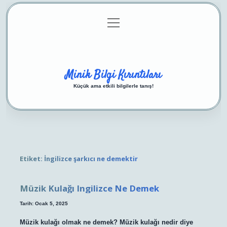
menüyü
Anasayfa
Gizlilik Politikası
Yasal Uyarı
aç
Hakkımızda
Minik Bilgi Kırıntıları
Küçük ama etkili bilgilerle tanış!
Etiket:
İngilizce şarkıcı ne demektir
Müzik Kulağı Ingilizce Ne Demek
Tarih: Ocak 5, 2025
Müzik kulağı olmak ne demek? Müzik kulağı nedir diye