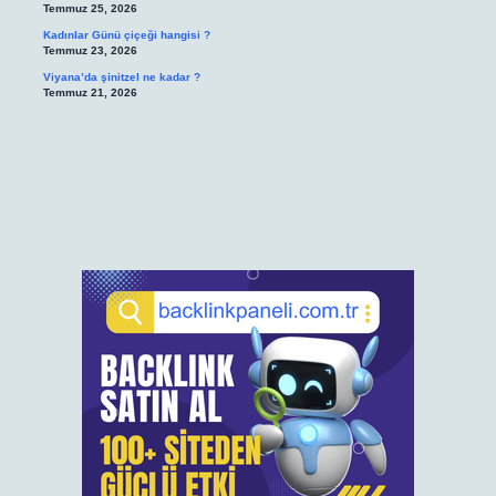
Temmuz 25, 2026
Kadınlar Günü çiçeği hangisi ?
Temmuz 23, 2026
Viyana’da şinitzel ne kadar ?
Temmuz 21, 2026