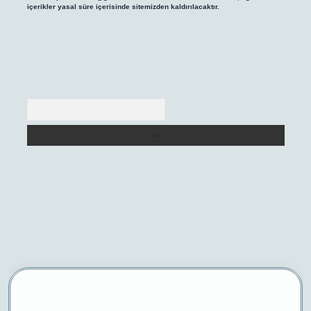
içerikler yasal süre içerisinde sitemizden kaldırılacaktır.
Arama
/
betexper yeni giriş