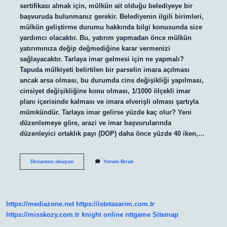
sertifikası almak için, mülkün ait olduğu belediyeye bir
başvuruda bulunmanız gerekir. Belediyenin ilgili birimleri,
mülkün geliştirme durumu hakkında bilgi konusunda size
yardımcı olacaktır. Bu, yatırım yapmadan önce mülkün
yatırımınıza değip değmediğine karar vermenizi
sağlayacaktır. Tarlaya imar gelmesi için ne yapmalı?
Tapuda mülkiyeti belirtilen bir parselin imara açılması
ancak arsa olması, bu durumda cins değişikliği yapılması,
cinsiyet değişikliğine konu olması, 1/1000 ölçekli imar
planı içerisinde kalması ve imara elverişli olması şartıyla
mümkündür. Tarlaya imar gelirse yüzde kaç olur? Yeni
düzenlemeye göre, arazi ve imar başvurularında
düzenleyici ortaklık payı (DOP) daha önce yüzde 40 iken,…
Tarlaya
Devamını okuyun
Yorum Bırak
Imar
Ne
Zaman
Gelir
https://mediazone.net
https://istetasarim.com.tr
https://misskozy.com.tr
knight online
nttgame
Sitemap