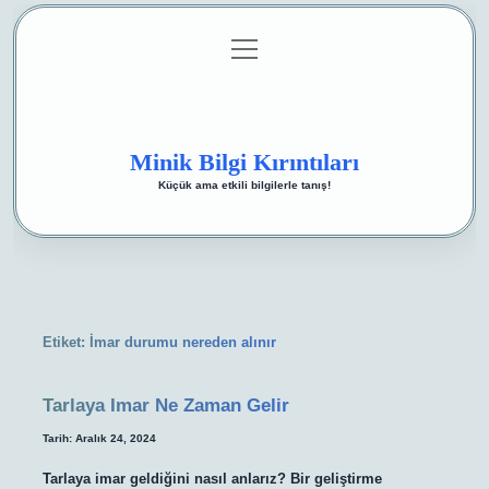
menüyü
Anasayfa
Gizlilik Politikası
Yasal Uyarı
aç
Hakkımızda
Minik Bilgi Kırıntıları
Küçük ama etkili bilgilerle tanış!
Etiket:
İmar durumu nereden alınır
Tarlaya Imar Ne Zaman Gelir
Tarih: Aralık 24, 2024
Tarlaya imar geldiğini nasıl anlarız? Bir geliştirme