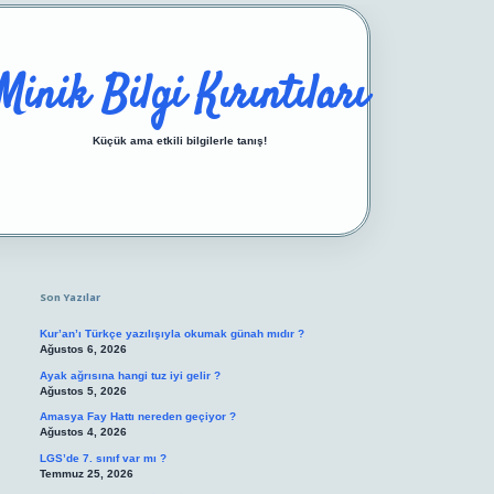
Minik Bilgi Kırıntıları
Küçük ama etkili bilgilerle tanış!
Sidebar
https://ilbetgir.net/
betexper yeni giriş
Son Yazılar
Kur’an’ı Türkçe yazılışıyla okumak günah mıdır ?
Ağustos 6, 2026
Ayak ağrısına hangi tuz iyi gelir ?
Ağustos 5, 2026
Amasya Fay Hattı nereden geçiyor ?
Ağustos 4, 2026
LGS’de 7. sınıf var mı ?
Temmuz 25, 2026