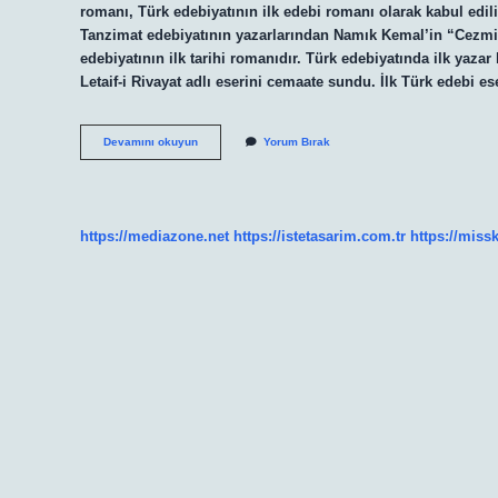
romanı, Türk edebiyatının ilk edebi romanı olarak kabul edilir
Tanzimat edebiyatının yazarlarından Namık Kemal’in “Cezmi” 
edebiyatının ilk tarihi romanıdır. Türk edebiyatında ilk yaza
Letaif-i Rivayat adlı eserini cemaate sundu. İlk Türk edebi e
Ilk
Devamını okuyun
Yorum Bırak
Türk
Roman
Kimdir
https://mediazone.net
https://istetasarim.com.tr
https://miss