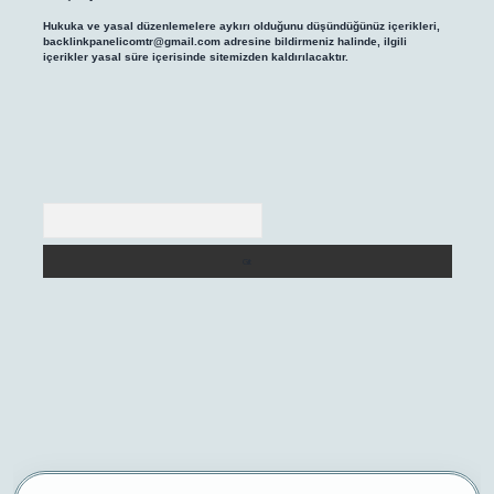
Hukuka ve yasal düzenlemelere aykırı olduğunu düşündüğünüz içerikleri,
backlinkpanelicomtr@gmail.com
adresine bildirmeniz halinde, ilgili
içerikler yasal süre içerisinde sitemizden kaldırılacaktır.
Arama
/
betexper yeni giriş