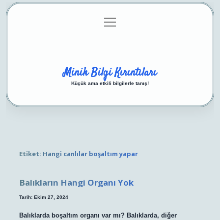
menüyü
Anasayfa
Gizlilik Politikası
Yasal Uyarı
aç
Hakkımızda
Minik Bilgi Kırıntıları
Küçük ama etkili bilgilerle tanış!
Etiket:
Hangi canlılar boşaltım yapar
Balıkların Hangi Organı Yok
Tarih: Ekim 27, 2024
Balıklarda boşaltım organı var mı? Balıklarda, diğer