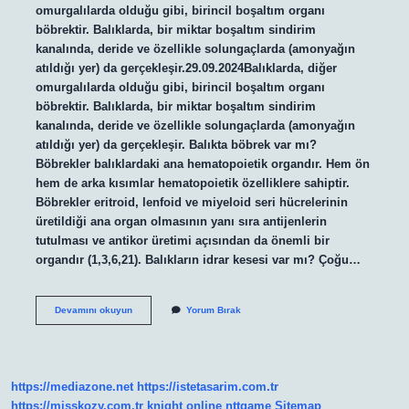
omurgalılarda olduğu gibi, birincil boşaltım organı
böbrektir. Balıklarda, bir miktar boşaltım sindirim
kanalında, deride ve özellikle solungaçlarda (amonyağın
atıldığı yer) da gerçekleşir.29.09.2024Balıklarda, diğer
omurgalılarda olduğu gibi, birincil boşaltım organı
böbrektir. Balıklarda, bir miktar boşaltım sindirim
kanalında, deride ve özellikle solungaçlarda (amonyağın
atıldığı yer) da gerçekleşir. Balıkta böbrek var mı?
Böbrekler balıklardaki ana hematopoietik organdır. Hem ön
hem de arka kısımlar hematopoietik özelliklere sahiptir.
Böbrekler eritroid, lenfoid ve miyeloid seri hücrelerinin
üretildiği ana organ olmasının yanı sıra antijenlerin
tutulması ve antikor üretimi açısından da önemli bir
organdır (1,3,6,21). Balıkların idrar kesesi var mı? Çoğu…
Balıkların
Devamını okuyun
Yorum Bırak
Hangi
Organı
Yok
https://mediazone.net
https://istetasarim.com.tr
https://misskozy.com.tr
knight online
nttgame
Sitemap