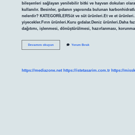
bileşenleri sağlayan yenilebilir bitki ve hayvan dokuları ola
kullanılır. Besinler, gıdanın yapısında bulunan karbonhidratlar
nelerdir? KATEGORİLERSüt ve süt ürünleri.Et ve et ürünler
yiyecekler.Fırın ürünleri.Kuru gıdalar.Deniz ürünleri.Daha fa
dağıtımı, işlenmesi, dönüştürülmesi, hazırlanması, korunmas
Gıda
Devamını okuyun
Yorum Bırak
Nedir
Tanımlayınız
https://mediazone.net
https://istetasarim.com.tr
https://miss