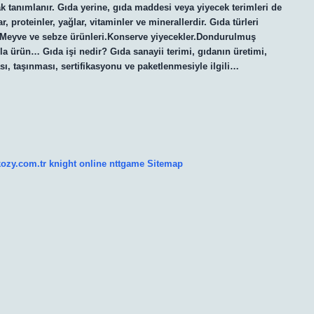
rak tanımlanır. Gıda yerine, gıda maddesi veya yiyecek terimleri de
, proteinler, yağlar, vitaminler ve minerallerdir. Gıda türleri
i.Meyve ve sebze ürünleri.Konserve yiyecekler.Dondurulmuş
zla ürün… Gıda işi nedir? Gıda sanayii terimi, gıdanın üretimi,
ı, taşınması, sertifikasyonu ve paketlenmesiyle ilgili…
kozy.com.tr
knight online
nttgame
Sitemap